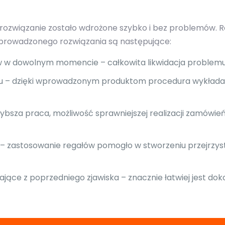
 rozwiązanie zostało wdrożone szybko i bez problemów. R
z wprowadzonego rozwiązania są następujące:
w w dowolnym momencie – całkowita likwidacja problemu
nku – dzięki wprowadzonym produktom procedura wykłada
bsza praca, możliwość sprawniejszej realizacji zamówi
zastosowanie regałów pomogło w stworzeniu przejrzyst
ające z poprzedniego zjawiska – znacznie łatwiej jest do