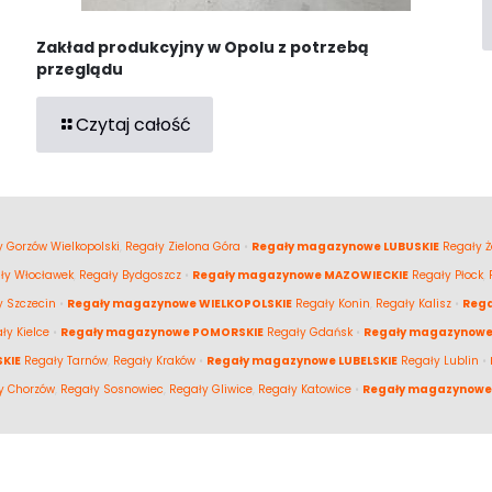
Zakład produkcyjny w Opolu z potrzebą
przeglądu
Czytaj całość
 Gorzów Wielkopolski
,
Regały Zielona Góra
•
Regały magazynowe LUBUSKIE
Regały Ż
ły Włocławek
,
Regały Bydgoszcz
•
Regały magazynowe MAZOWIECKIE
Regały Płock
,
y Szczecin
•
Regały magazynowe WIELKOPOLSKIE
Regały Konin
,
Regały Kalisz
•
Reg
ły Kielce
•
Regały magazynowe POMORSKIE
Regały Gdańsk
•
Regały magazynowe
KIE
Regały Tarnów
,
Regały Kraków
•
Regały magazynowe LUBELSKIE
Regały Lublin
•
y Chorzów
,
Regały Sosnowiec
,
Regały Gliwice
,
Regały Katowice
•
Regały magazynowe