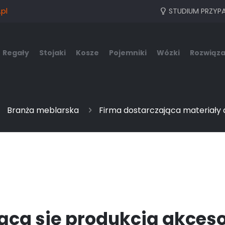
pl
STUDIUM PRZYP
Regały
Stojaki
Kosze
Pojemniki
Wózki
Rozwiąza
Branża meblarska
Firma dostarczająca materiały 
ująca się produkcją akce