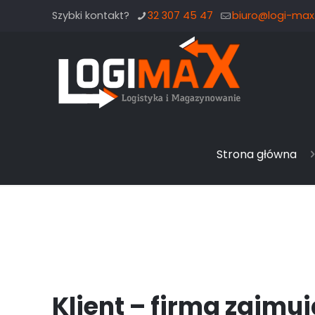
Szybki kontakt?
32 307 45 47
biuro@logi-max.
Strona główna
Klient – firma zajm