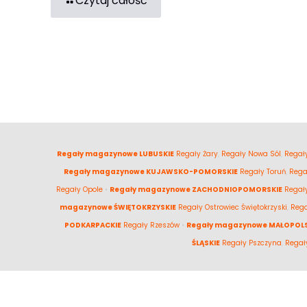
Czytaj całość
Regały magazynowe LUBUSKIE
Regały Żary
,
Regały Nowa Sól
,
Regały
Regały magazynowe KUJAWSKO-POMORSKIE
Regały Toruń
,
Rega
Regały Opole
•
Regały magazynowe ZACHODNIOPOMORSKIE
Regał
magazynowe ŚWIĘTOKRZYSKIE
Regały Ostrowiec Świętokrzyski
,
Rega
PODKARPACKIE
Regały Rzeszów
•
Regały magazynowe MAŁOPOLS
ŚLĄSKIE
Regały Pszczyna
,
Regał