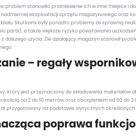
problem stanowiło przeniesienie ich w inne miejsce i do
 do nadmiernej eksploatacji sprzętu magazynowego oraz k
iału. Skutkami były ponadto problemy ze sprawną reali
łu partii), a także większe ryzyko powstawania uszkodzeń
o z dalszego użycia. Źle działający magazyn stanowił prob
mego.
zanie –
regały wspornikow
 który jest przeznaczony do składowania materiałów dł
sokością od 2 do 10 metrów oraz obciążeniem od 50 do 
ostał przygotowany na podstawie wytycznych określonych p
nacząca
poprawa funkcj