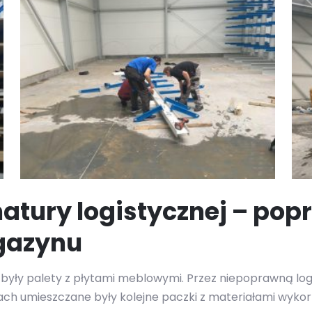
natury logistycznej – po
gazynu
 były palety z płytami meblowymi. Przez niepoprawną lo
tach umieszczane były kolejne paczki z materiałami wyko