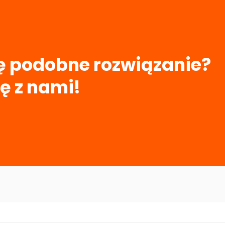
ię podobne rozwiązanie?
ę z nami!