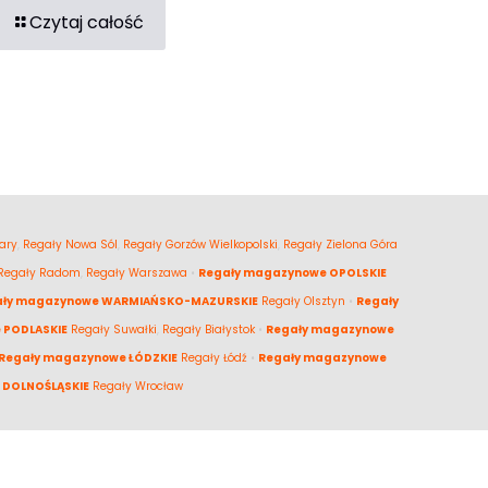
Czytaj całość
ary
,
Regały Nowa Sól
,
Regały Gorzów Wielkopolski
,
Regały Zielona Góra
Regały Radom
,
Regały Warszawa
•
Regały magazynowe OPOLSKIE
ały magazynowe WARMIAŃSKO-MAZURSKIE
Regały Olsztyn
•
Regały
 PODLASKIE
Regały Suwałki
,
Regały Białystok
•
Regały magazynowe
Regały magazynowe ŁÓDZKIE
Regały Łódź
•
Regały magazynowe
 DOLNOŚLĄSKIE
Regały Wrocław