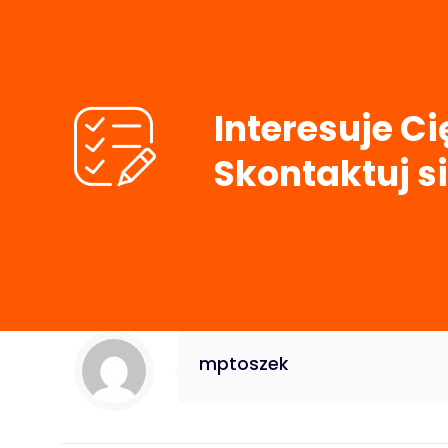
Interesuje C
Skontaktuj si
mptoszek