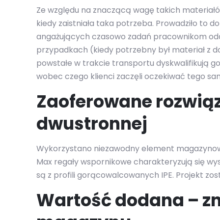
Ze względu na znaczącą wagę takich materiałów 
kiedy zaistniała taka potrzeba. Prowadziło to
angażujących czasowo zadań pracownikom oddz
przypadkach (kiedy potrzebny był materiał z do
powstałe w trakcie transportu dyskwalifikują g
wobec czego klienci zaczęli oczekiwać tego sa
Zaoferowane rozwią
dwustronnej
Wykorzystano niezawodny element magazynowy,
Max regały wspornikowe charakteryzują się wy
są z profili gorącowalcowanych IPE. Projekt z
Wartość dodana – z