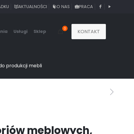
ADKU
AKTUALNOŚCI
O NAS
PRACA
0
KONTAKT
nia
Usługi
Sklep
do produkcji mebli
soriów meblowych,