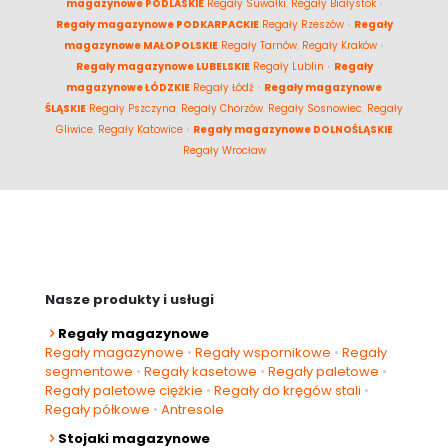
magazynowe PODLASKIE
Regały Suwałki
,
Regały Białystok
•
Regały magazynowe PODKARPACKIE
Regały Rzeszów
•
Regały
magazynowe MAŁOPOLSKIE
Regały Tarnów
,
Regały Kraków
•
Regały magazynowe LUBELSKIE
Regały Lublin
•
Regały
magazynowe ŁÓDZKIE
Regały Łódź
•
Regały magazynowe
ŚLĄSKIE
Regały Pszczyna
,
Regały Chorzów
,
Regały Sosnowiec
,
Regały
Gliwice
,
Regały Katowice
•
Regały magazynowe DOLNOŚLĄSKIE
Regały Wrocław
Nasze produkty i usługi
Regały magazynowe
Regały magazynowe
•
Regały wspornikowe
•
Regały
segmentowe
•
Regały kasetowe
•
Regały paletowe
•
Regały paletowe ciężkie
•
Regały do kręgów stali
•
Regały półkowe
•
Antresole
Stojaki magazynowe