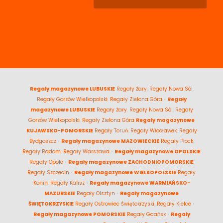
Regały magazynowe LUBUSKIE
Regały Żary
,
Regały Nowa Sól
,
Regały Gorzów Wielkopolski
,
Regały Zielona Góra
•
Regały
magazynowe LUBUSKIE
Regały Żary
,
Regały Nowa Sól
,
Regały
Gorzów Wielkopolski
,
Regały Zielona Góra
Regały magazynowe
KUJAWSKO-POMORSKIE
Regały Toruń
,
Regały Włocławek
,
Regały
Bydgoszcz
•
Regały magazynowe MAZOWIECKIE
Regały Płock
,
Regały Radom
,
Regały Warszawa
•
Regały magazynowe OPOLSKIE
Regały Opole
•
Regały magazynowe ZACHODNIOPOMORSKIE
Regały Szczecin
•
Regały magazynowe WIELKOPOLSKIE
Regały
Konin
,
Regały Kalisz
•
Regały magazynowe WARMIAŃSKO-
MAZURSKIE
Regały Olsztyn
•
Regały magazynowe
ŚWIĘTOKRZYSKIE
Regały Ostrowiec Świętokrzyski
,
Regały Kielce
•
Regały magazynowe POMORSKIE
Regały Gdańsk
•
Regały