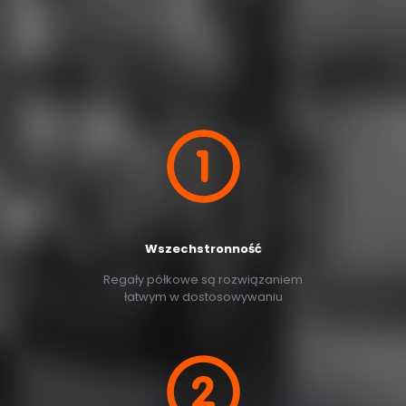
Wszechstronność
Regały półkowe są rozwiązaniem
łatwym w dostosowywaniu