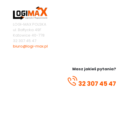
LOGI-MAX POLSKA
ul. Bałtycka 49F
Katowice
40-778
32 307 45 47
biuro@logi-max.pl
Masz jakieś pytania?
32 307 45 47