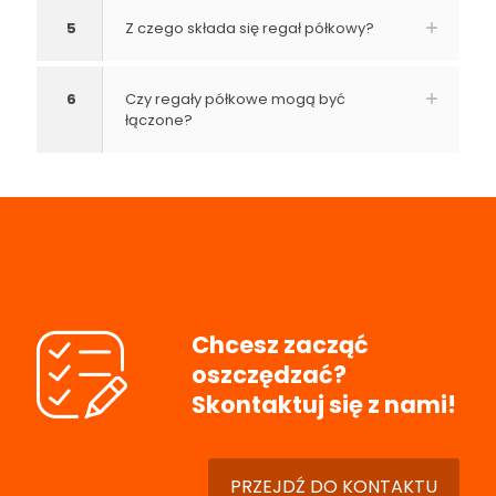
5
Z czego składa się regał półkowy?
6
Czy regały półkowe mogą być
łączone?
Chcesz zacząć
oszczędzać?
Skontaktuj się z nami!
PRZEJDŹ DO KONTAKTU