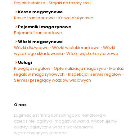
Stojaki hutnicze
•
Stojaki na tasmy stali
Kosze magazynowe
Kosze transportowe
•
Kosze dłużycowe
Pojemniki magazynowe
Pojemniki transportowe
Wózki magazynowe
Wózki dłużycowe
•
Wózki wielokierunkowe
•
Wózki
wysokiego składowania
•
Wózki wąskokorytarzowe
Usługi
Przegląd regałów
•
Optymalizacja magazynu
•
Montaż
regałów magazynowych
•
Inspekcja i serwis regałów
•
Serwis i przeglądy wózków widłowych
O nas
Logimax jest firmą konsultingowo handlową w
dziedzinie logistyki i magazynowania. Wykonujemy
audyty logistyczne wraz z wdrożeniami
wypracowanych koncepcji.