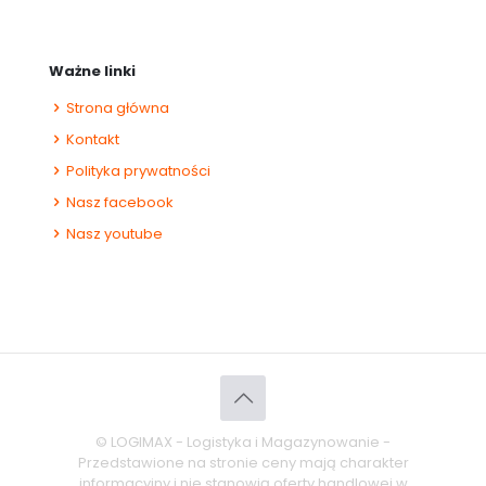
Ważne linki
Strona główna
Kontakt
Polityka prywatności
Nasz facebook
Nasz youtube
© LOGIMAX - Logistyka i Magazynowanie -
Przedstawione na stronie ceny mają charakter
informacyjny i nie stanowią oferty handlowej w