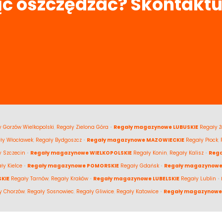
ć oszczędzać? Skontaktu
 Gorzów Wielkopolski
,
Regały Zielona Góra
•
Regały magazynowe LUBUSKIE
Regały Ż
ły Włocławek
,
Regały Bydgoszcz
•
Regały magazynowe MAZOWIECKIE
Regały Płock
,
y Szczecin
•
Regały magazynowe WIELKOPOLSKIE
Regały Konin
,
Regały Kalisz
•
Reg
ły Kielce
•
Regały magazynowe POMORSKIE
Regały Gdańsk
•
Regały magazynowe
KIE
Regały Tarnów
,
Regały Kraków
•
Regały magazynowe LUBELSKIE
Regały Lublin
•
y Chorzów
,
Regały Sosnowiec
,
Regały Gliwice
,
Regały Katowice
•
Regały magazynowe