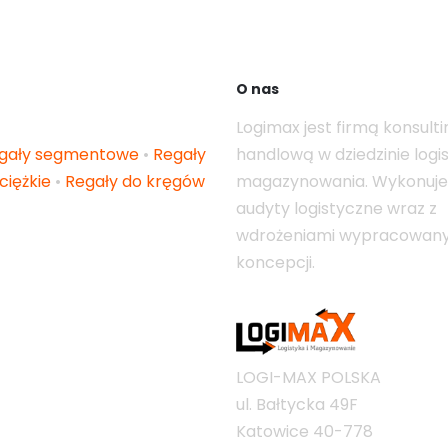
O nas
Logimax jest firmą konsult
gały segmentowe
•
Regały
handlową w dziedzinie logist
ciężkie
•
Regały do kręgów
magazynowania. Wykonuj
audyty logistyczne wraz z
wdrożeniami wypracowan
koncepcji.
LOGI-MAX POLSKA
ul. Bałtycka 49F
Katowice
40-778