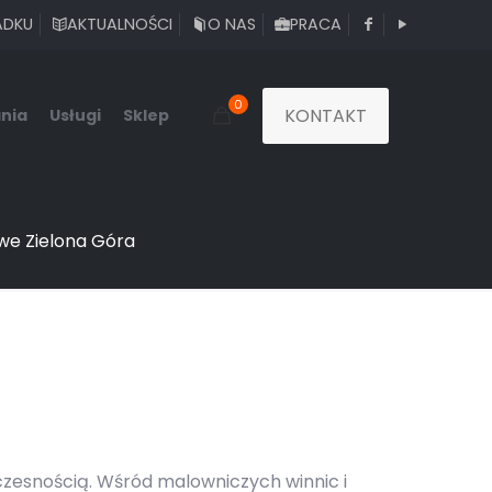
ADKU
AKTUALNOŚCI
O NAS
PRACA
0
KONTAKT
nia
Usługi
Sklep
e Zielona Góra
woczesnością. Wśród malowniczych winnic i