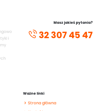
Masz jakieś pytania?
ingowo
32 307 45 47
yki i
emy
ych
Ważne linki
Strona główna