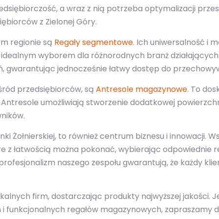
zedsiębiorczość, a wraz z nią potrzeba optymalizacji prze
ębiorców z Zielonej Góry.
ym regionie są
Regały segmentowe
. Ich uniwersalność i
idealnym wyborem dla różnorodnych branż działających w
, gwarantując jednocześnie łatwy dostęp do przechow
śród przedsiębiorców, są
Antresole magazynowe
. To dos
Antresole umożliwiają stworzenie dodatkowej powierzchn
wników.
senki Żołnierskiej, to również centrum biznesu i innowacji
re z łatwością można pokonać, wybierając odpowiednie r
rofesjonalizm naszego zespołu gwarantują, że każdy klien
lnych firm, dostarczając produkty najwyższej jakości. Jeś
ch i funkcjonalnych regałów magazynowych, zapraszamy d