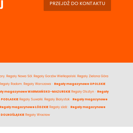
j
PRZEJDŹ DO KONTAKTU
ary
,
Regały Nowa Sól
,
Regały Gorzów Wielkopolski
,
Regały Zielona Góra
Regały Radom
,
Regały Warszawa
•
Regały magazynowe OPOLSKIE
ały magazynowe WARMIAŃSKO-MAZURSKIE
Regały Olsztyn
•
Regały
 PODLASKIE
Regały Suwałki
,
Regały Białystok
•
Regały magazynowe
Regały magazynowe ŁÓDZKIE
Regały Łódź
•
Regały magazynowe
 DOLNOŚLĄSKIE
Regały Wrocław