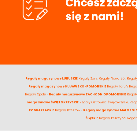
Chcesz zaczą
się z nami!
Regały magazynowe LUBUSKIE
Regały Żary
,
Regały Nowa Sól
,
Regały
Regały magazynowe KUJAWSKO-POMORSKIE
Regały Toruń
,
Rega
Regały Opole
•
Regały magazynowe ZACHODNIOPOMORSKIE
Regał
magazynowe ŚWIĘTOKRZYSKIE
Regały Ostrowiec Świętokrzyski
,
Rega
PODKARPACKIE
Regały Rzeszów
•
Regały magazynowe MAŁOPOLS
ŚLĄSKIE
Regały Pszczyna
,
Regał