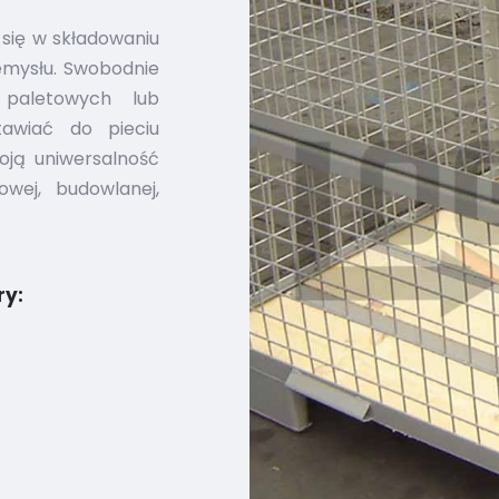
się w składowaniu
zemysłu. Swobodnie
paletowych lub
awiać do pieciu
ją uniwersalność
owej, budowlanej,
ry: