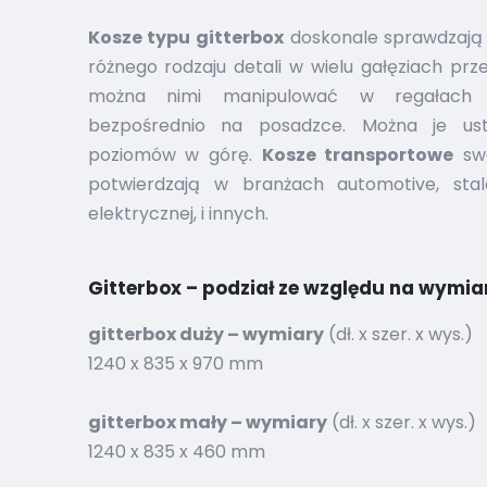
Kosze typu gitterbox
doskonale sprawdzają 
różnego rodzaju detali w wielu gałęziach pr
można nimi manipulować w regałach 
bezpośrednio na posadzce. Można je ust
poziomów w górę.
Kosze transportowe
swo
potwierdzają w branżach automotive, stal
elektrycznej, i innych.
Gitterbox – podział ze względu na wymia
gitterbox duży – wymiary
(dł. x szer. x wys.)
1240 x 835 x 970 mm
gitterbox mały – wymiary
(dł. x szer. x wys.)
1240 x 835 x 460 mm