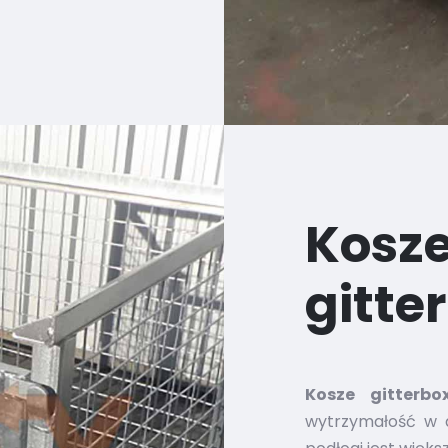
Kos
gitte
Kosze gitterbo
wytrzymałość w dł