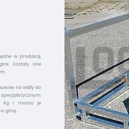
ędne w produkcji,
gimi. Zostały one
im.
szenie na widły do
pecjalistycznym.
0 kg i można je
w górę.