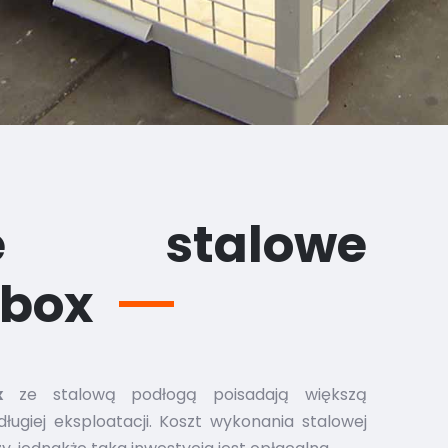
ze stalowe
rbox
x
ze stalową podłogą poisadają większą
ugiej eksploatacji. Koszt wykonania stalowej