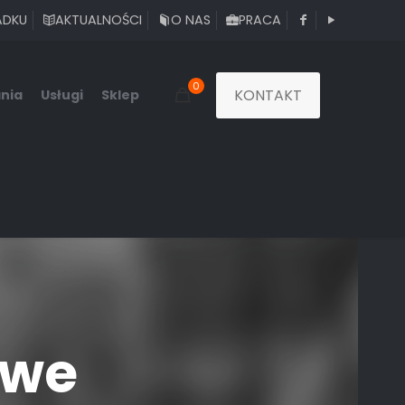
ADKU
AKTUALNOŚCI
O NAS
PRACA
0
KONTAKT
nia
Usługi
Sklep
owe