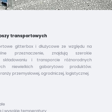
oszy transportowych
ortowe gitterbox i dłużycowe ze względu na
lne przeznaczenie, znajdują szerokie
 składowaniu i transporcie różnorodnych
ych niewielkich gabarytowo produktów.
anży przemysłowej, ogrodniczej, logistycznej.
ałe
ie i wysokie temperatury