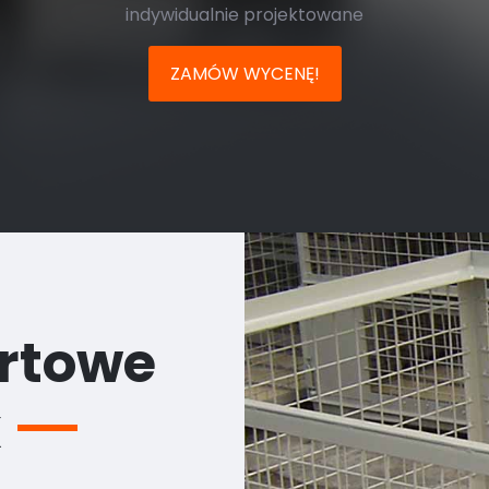
indywidualnie projektowane
ZAMÓW WYCENĘ!
ortowe
x