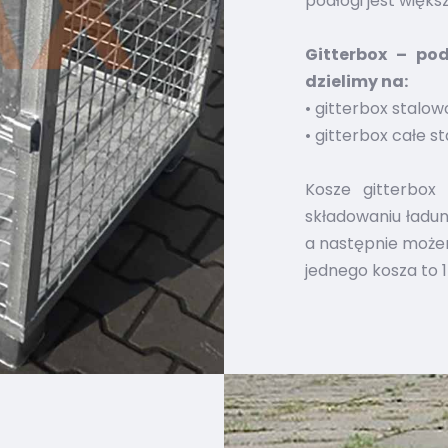
podłogi jest więks
Gitterbox – po
dzielimy na:
• gitterbox stalo
• gitterbox całe s
Kosze gitterbox
składowaniu ładu
a następnie może
jednego kosza to 1