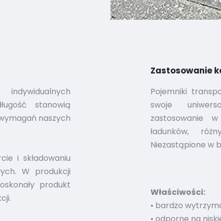
Zastosowanie k
indywidualnych
Pojemniki transp
ługość stanowią
swoje uniwersa
 wymagań naszych
zastosowanie w
ładunków, różn
Niezastąpione w br
cie i składowaniu
wych. W produkcji
doskonały produkt
Właściwości:
ji.
• bardzo wytrzym
• odporne na nisk