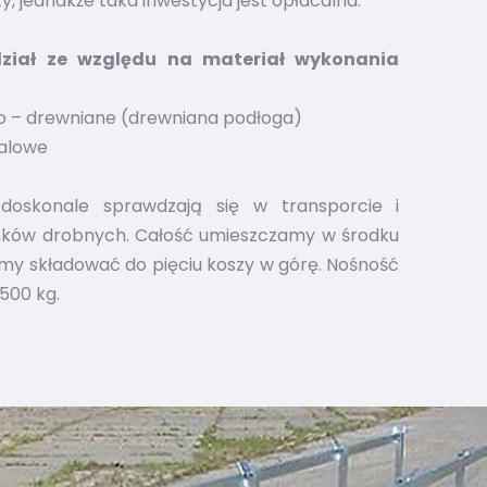
zy, jednakże taka inwestycja jest opłacalna.
dział ze względu na materiał wykonania
wo – drewniane (drewniana podłoga)
talowe
 doskonale sprawdzają się w transporcie i
nków drobnych. Całość umieszczamy w środku
my składować do pięciu koszy w górę. Nośność
500 kg.