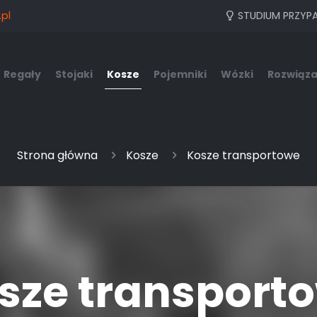
pl
STUDIUM PRZYP
Regały
Stojaki
Kosze
Pojemniki
Wózki
Rozwiąza
Strona główna
Kosze
Kosze transportowe
sze transport