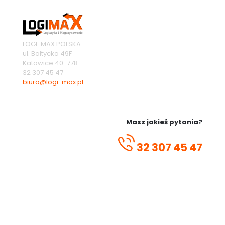
LOGI-MAX POLSKA
ul. Bałtycka 49F
Katowice
40-778
32 307 45 47
biuro@logi-max.pl
Masz jakieś pytania?
32 307 45 47