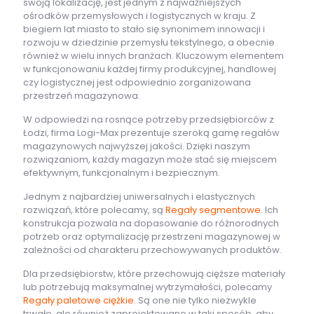
swoją lokalizację, jest jednym z najważniejszych
ośrodków przemysłowych i logistycznych w kraju. Z
biegiem lat miasto to stało się synonimem innowacji i
rozwoju w dziedzinie przemysłu tekstylnego, a obecnie
również w wielu innych branżach. Kluczowym elementem
w funkcjonowaniu każdej firmy produkcyjnej, handlowej
czy logistycznej jest odpowiednio zorganizowana
przestrzeń magazynowa.
W odpowiedzi na rosnące potrzeby przedsiębiorców z
Łodzi, firma Logi-Max prezentuje szeroką gamę regałów
magazynowych najwyższej jakości. Dzięki naszym
rozwiązaniom, każdy magazyn może stać się miejscem
efektywnym, funkcjonalnym i bezpiecznym.
Jednym z najbardziej uniwersalnych i elastycznych
rozwiązań, które polecamy, są
Regały segmentowe
. Ich
konstrukcja pozwala na dopasowanie do różnorodnych
potrzeb oraz optymalizację przestrzeni magazynowej w
zależności od charakteru przechowywanych produktów.
Dla przedsiębiorstw, które przechowują cięższe materiały
lub potrzebują maksymalnej wytrzymałości, polecamy
Regały paletowe ciężkie
. Są one nie tylko niezwykle
trwałe, ale również zaprojektowane w taki sposób, aby