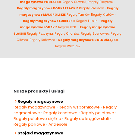
magazynowe PODLASKIE
Regały Suwałki
,
Regały Białystok
•
Regały magazynowe PODKARPACKIE
Regały Rzeszów
•
Regały
magazynowe MAŁOPOLSKIE
Regały Tarnów
,
Regały Kraków
•
Regały magazynowe LUBELSKIE
Regały Lublin
•
Regały
magazynowe ŁÓDZKIE
Regały Łódź
•
Regały magazynowe
ŚLĄSKIE
Regały Pszczyna
,
Regały Chorzów
,
Regały Sosnowiec
,
Regały
Gliwice
,
Regały Katowice
•
Regały magazynowe DOLNOŚLĄSKIE
Regały Wrocław
Nasze produkty i usługi
Regały magazynowe
Regały magazynowe
•
Regały wspornikowe
•
Regały
segmentowe
•
Regały kasetowe
•
Regały paletowe
•
Regały paletowe ciężkie
•
Regały do kręgów stali
•
Regały półkowe
•
Antresole
Stojaki magazynowe