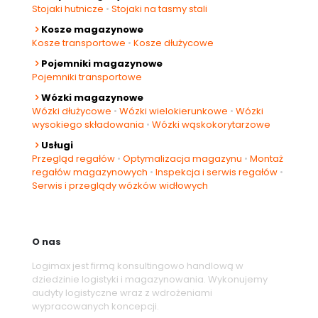
Stojaki hutnicze
•
Stojaki na tasmy stali
Kosze magazynowe
Kosze transportowe
•
Kosze dłużycowe
Pojemniki magazynowe
Pojemniki transportowe
Wózki magazynowe
Wózki dłużycowe
•
Wózki wielokierunkowe
•
Wózki
wysokiego składowania
•
Wózki wąskokorytarzowe
Usługi
Przegląd regałów
•
Optymalizacja magazynu
•
Montaż
regałów magazynowych
•
Inspekcja i serwis regałów
•
Serwis i przeglądy wózków widłowych
O nas
Logimax jest firmą konsultingowo handlową w
dziedzinie logistyki i magazynowania. Wykonujemy
audyty logistyczne wraz z wdrożeniami
wypracowanych koncepcji.