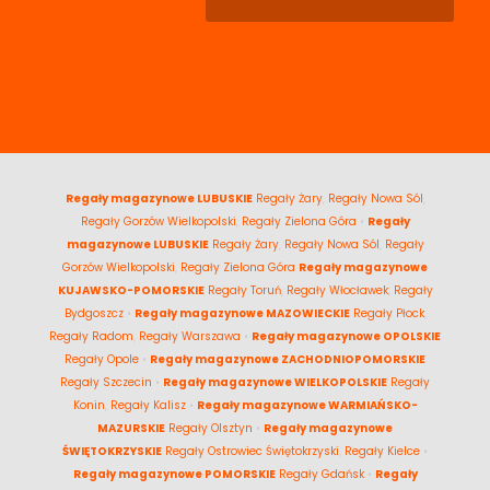
Regały magazynowe LUBUSKIE
Regały Żary
,
Regały Nowa Sól
,
Regały Gorzów Wielkopolski
,
Regały Zielona Góra
•
Regały
magazynowe LUBUSKIE
Regały Żary
,
Regały Nowa Sól
,
Regały
Gorzów Wielkopolski
,
Regały Zielona Góra
Regały magazynowe
KUJAWSKO-POMORSKIE
Regały Toruń
,
Regały Włocławek
,
Regały
Bydgoszcz
•
Regały magazynowe MAZOWIECKIE
Regały Płock
,
Regały Radom
,
Regały Warszawa
•
Regały magazynowe OPOLSKIE
Regały Opole
•
Regały magazynowe ZACHODNIOPOMORSKIE
Regały Szczecin
•
Regały magazynowe WIELKOPOLSKIE
Regały
Konin
,
Regały Kalisz
•
Regały magazynowe WARMIAŃSKO-
MAZURSKIE
Regały Olsztyn
•
Regały magazynowe
ŚWIĘTOKRZYSKIE
Regały Ostrowiec Świętokrzyski
,
Regały Kielce
•
Regały magazynowe POMORSKIE
Regały Gdańsk
•
Regały