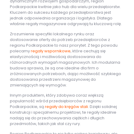
dynamicznym rozwojem gospodarczym, region
Podkarpackie kwitnie jako hub dla wielu przedsiębiorstw.
Kluczem do sukcesu każdego przedsiębiorstwa jest
jednak odpowiednia organizacja i logistyka. Dlatego
właśnie regały magazynowe odgrywają tu kluczową rolę.
Zrozumienie specyfiki lokalnego rynku oraz
dostosowanie oferty do potrzeb przedsiębiorców z
regionu Podkarpackie to nasz priorytet. Z tego powodu
polecamy
regały wspornikowe
, które cechują się
elastycznością i możliwością dostosowania do
różnorodnych wymagań magazynowych. Ich modularna
budowa sprawia, że są one idealne dla firm o
zróżnicowanych potrzebach, dając możliwość szybkiego
dostosowania przestrzeni magazynowej do
zmieniających się wymogów.
Innym produktem, który zdobywa coraz większą
popularność wśród przedsiębiorców z regionu
Podkarpackie, są
regały do kręgów stali
. Dzięki solidnej
konstrukcji i specjalnemu projektowi, te regały idealnie
nadają się do przechowywania ciężkich i długich
przedmiotów, takich jak stal czy rury.
Region Podkarpackie to nie tylko piękne krajobrazy, ale