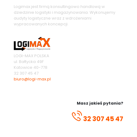
Logimax jest firmą konsultingowo handlową w
dziedzinie logistyki i magazynowania. Wykonujemy
audyty logistyczne wraz z wdrożeniami
wypracowanych koncepcji.
LOGI-MAX POLSKA
ul. Bałtycka 49F
Katowice
40-778
32 307 45 47
biuro@logi-max.pl
Masz jakieś pytania?
32 307 45 47