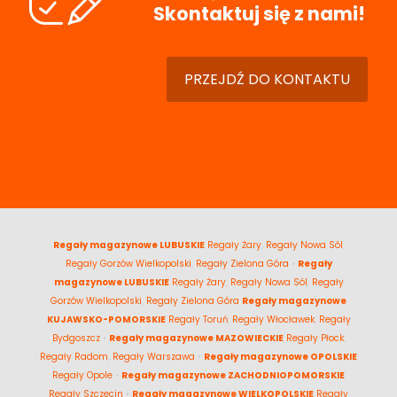
Skontaktuj się z nami!
PRZEJDŹ DO KONTAKTU
Regały magazynowe LUBUSKIE
Regały Żary
,
Regały Nowa Sól
,
Regały Gorzów Wielkopolski
,
Regały Zielona Góra
•
Regały
magazynowe LUBUSKIE
Regały Żary
,
Regały Nowa Sól
,
Regały
Gorzów Wielkopolski
,
Regały Zielona Góra
Regały magazynowe
KUJAWSKO-POMORSKIE
Regały Toruń
,
Regały Włocławek
,
Regały
Bydgoszcz
•
Regały magazynowe MAZOWIECKIE
Regały Płock
,
Regały Radom
,
Regały Warszawa
•
Regały magazynowe OPOLSKIE
Regały Opole
•
Regały magazynowe ZACHODNIOPOMORSKIE
Regały Szczecin
•
Regały magazynowe WIELKOPOLSKIE
Regały