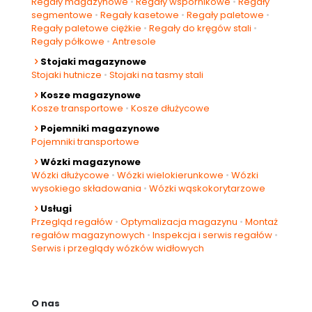
Regały magazynowe
•
Regały wspornikowe
•
Regały
segmentowe
•
Regały kasetowe
•
Regały paletowe
•
Regały paletowe ciężkie
•
Regały do kręgów stali
•
Regały półkowe
•
Antresole
Stojaki magazynowe
Stojaki hutnicze
•
Stojaki na tasmy stali
Kosze magazynowe
Kosze transportowe
•
Kosze dłużycowe
Pojemniki magazynowe
Pojemniki transportowe
Wózki magazynowe
Wózki dłużycowe
•
Wózki wielokierunkowe
•
Wózki
wysokiego składowania
•
Wózki wąskokorytarzowe
Usługi
Przegląd regałów
•
Optymalizacja magazynu
•
Montaż
regałów magazynowych
•
Inspekcja i serwis regałów
•
Serwis i przeglądy wózków widłowych
O nas