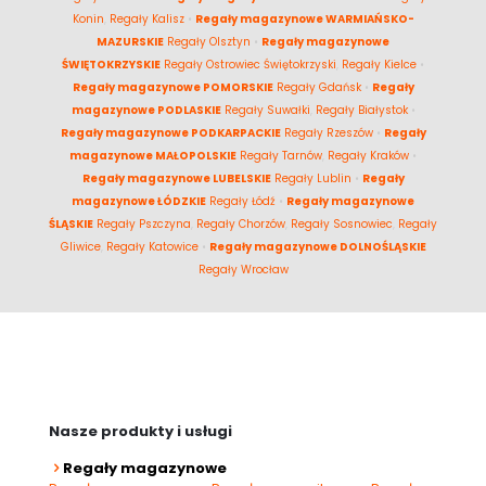
Konin
,
Regały Kalisz
•
Regały magazynowe WARMIAŃSKO-
MAZURSKIE
Regały Olsztyn
•
Regały magazynowe
ŚWIĘTOKRZYSKIE
Regały Ostrowiec Świętokrzyski
,
Regały Kielce
•
Regały magazynowe POMORSKIE
Regały Gdańsk
•
Regały
magazynowe PODLASKIE
Regały Suwałki
,
Regały Białystok
•
Regały magazynowe PODKARPACKIE
Regały Rzeszów
•
Regały
magazynowe MAŁOPOLSKIE
Regały Tarnów
,
Regały Kraków
•
Regały magazynowe LUBELSKIE
Regały Lublin
•
Regały
magazynowe ŁÓDZKIE
Regały Łódź
•
Regały magazynowe
ŚLĄSKIE
Regały Pszczyna
,
Regały Chorzów
,
Regały Sosnowiec
,
Regały
Gliwice
,
Regały Katowice
•
Regały magazynowe DOLNOŚLĄSKIE
Regały Wrocław
Nasze produkty i usługi
Regały magazynowe