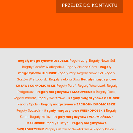
PRZEJDŹ DO KONTAKTU
Regały magazynowe LUBUSKIE
Regały Żary
,
Regały Nowa Sól
,
Regały Gorzów Wielkopolski
,
Regały Zielona Góra
•
Regały
magazynowe LUBUSKIE
Regały Żary
,
Regały Nowa Sól
,
Regały
Gorzów Wielkopolski
,
Regały Zielona Góra
Regały magazynowe
KUJAWSKO-POMORSKIE
Regały Toruń
,
Regały Włocławek
,
Regały
Bydgoszcz
•
Regały magazynowe MAZOWIECKIE
Regały Płock
,
Regały Radom
,
Regały Warszawa
•
Regały magazynowe OPOLSKIE
Regały Opole
•
Regały magazynowe ZACHODNIOPOMORSKIE
Regały Szczecin
•
Regały magazynowe WIELKOPOLSKIE
Regały
Konin
,
Regały Kalisz
•
Regały magazynowe WARMIAŃSKO-
MAZURSKIE
Regały Olsztyn
•
Regały magazynowe
ŚWIĘTOKRZYSKIE
Regały Ostrowiec Świętokrzyski
,
Regały Kielce
•