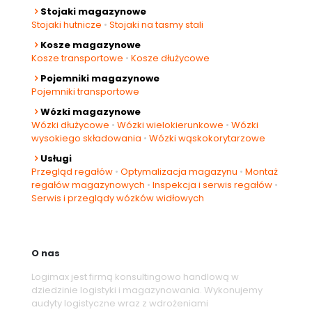
Stojaki magazynowe
Stojaki hutnicze
•
Stojaki na tasmy stali
Kosze magazynowe
Kosze transportowe
•
Kosze dłużycowe
Pojemniki magazynowe
Pojemniki transportowe
Wózki magazynowe
Wózki dłużycowe
•
Wózki wielokierunkowe
•
Wózki
wysokiego składowania
•
Wózki wąskokorytarzowe
Usługi
Przegląd regałów
•
Optymalizacja magazynu
•
Montaż
regałów magazynowych
•
Inspekcja i serwis regałów
•
Serwis i przeglądy wózków widłowych
O nas
Logimax jest firmą konsultingowo handlową w
dziedzinie logistyki i magazynowania. Wykonujemy
audyty logistyczne wraz z wdrożeniami