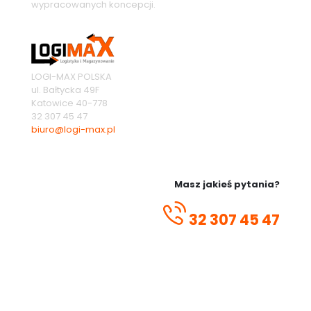
wypracowanych koncepcji.
LOGI-MAX POLSKA
ul. Bałtycka 49F
Katowice
40-778
32 307 45 47
biuro@logi-max.pl
Masz jakieś pytania?
32 307 45 47