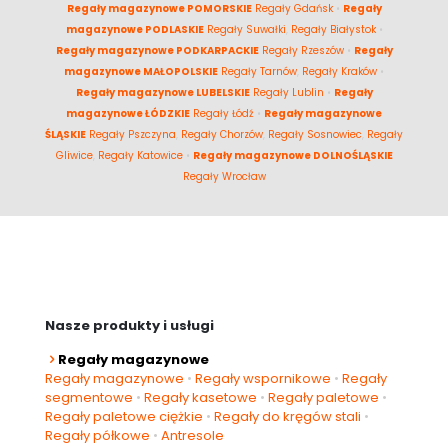
Regały magazynowe POMORSKIE
Regały Gdańsk
•
Regały
magazynowe PODLASKIE
Regały Suwałki
,
Regały Białystok
•
Regały magazynowe PODKARPACKIE
Regały Rzeszów
•
Regały
magazynowe MAŁOPOLSKIE
Regały Tarnów
,
Regały Kraków
•
Regały magazynowe LUBELSKIE
Regały Lublin
•
Regały
magazynowe ŁÓDZKIE
Regały Łódź
•
Regały magazynowe
ŚLĄSKIE
Regały Pszczyna
,
Regały Chorzów
,
Regały Sosnowiec
,
Regały
Gliwice
,
Regały Katowice
•
Regały magazynowe DOLNOŚLĄSKIE
Regały Wrocław
Nasze produkty i usługi
Regały magazynowe
Regały magazynowe
•
Regały wspornikowe
•
Regały
segmentowe
•
Regały kasetowe
•
Regały paletowe
•
Regały paletowe ciężkie
•
Regały do kręgów stali
•
Regały półkowe
•
Antresole