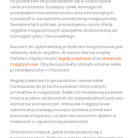
na przestrzeni lat przekształciło się w nowoczesne
centrum biznesu. Dzisiejszy rynek wymaga od
przedsiębiorców elastyczności oraz innowacyjnych
rozwiązań w zarządzaniu przestrzenią magazynową.
Świadomi tych potrzeb, prezentujemy naszą ofertę
regałów magazynowych specjalnie dostosowaną do
wymagań rynku Chorzowskiego.
Kluczem do optymalizacji przestrzeni magazynowej jest
właściwy dobór regałów. W naszej ofercie znajdą
Państwo między innymi
regały paletowe
oraz
antresole
magazynowe
. Obydwa produkty zdobyły uznanie wielu
przedsiębiorców z Chorzowa.
Regały paletowe to sprawdzone i uniwersalne
rozwiązanie do przechowywania różnorodnych
produktów w magazynie. Dzięki ich modułowej budowie
można je łatwo dostosować do indywidualnych potrzeb i
wymiarów pomieszczeń. Antresole magazynowe
natomiast pozwalają na wykorzystanie przestrzeni
pionowej magazynu, co jest nieocenionym atutem w
miejscach o ograniczonej powierzchni.
Chorzów to miejsce, gdzie tradycja łączy się z
nowoczesnością. Dlatego w naszej ofercie stawiamy na