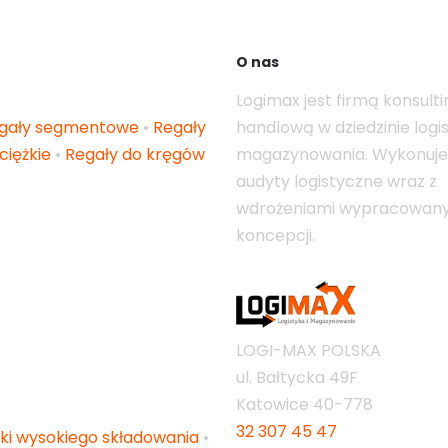
O nas
Logimax jest firmą konsult
gały segmentowe
•
Regały
handlową w dziedzinie logist
ciężkie
•
Regały do kręgów
magazynowania. Wykonuj
audyty logistyczne wraz z
wdrożeniami wypracowan
koncepcji.
LOGI-MAX POLSKA
ul. Bałtycka 49F
Katowice
40-778
32 307 45 47
ki wysokiego składowania
•