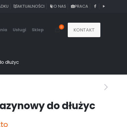
ADKU
AKTUALNOŚCI
O NAS
PRACA
0
KONTAKT
nia
Usługi
Sklep
o dłużyc
zynowy do dłużyc
tto