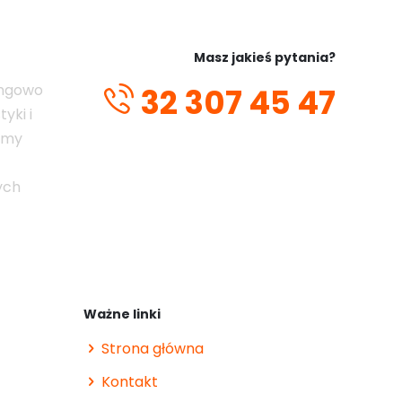
Masz jakieś pytania?
ingowo
32 307 45 47
yki i
emy
ych
Ważne linki
Strona główna
Kontakt