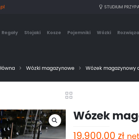
pl
STUDIUM PRZYP
Regały
Stojaki
Kosze
Pojemniki
Wózki
Rozwiąza
główna
Wózki magazynowe
Wózek magazynowy d
Wózek maga
19.900,00
zł
ne