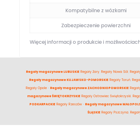
Kompatybilne z wózkami
Zabezpieczenie powierzchni
Więcej informacji o produkcie i możliwościach
Regały magazynowe LUBUSKIE
Regały Żary
,
Regały Nowa Sól
,
Regały
Regały magazynowe KUJAWSKO-POMORSKIE
Regały Toruń
,
Rega
Regały Opole
•
Regały magazynowe ZACHODNIOPOMORSKIE
Regał
magazynowe ŚWIĘTOKRZYSKIE
Regały Ostrowiec Świętokrzyski
,
Rega
PODKARPACKIE
Regały Rzeszów
•
Regały magazynowe MAŁOPOLS
ŚLĄSKIE
Regały Pszczyna
,
Regał