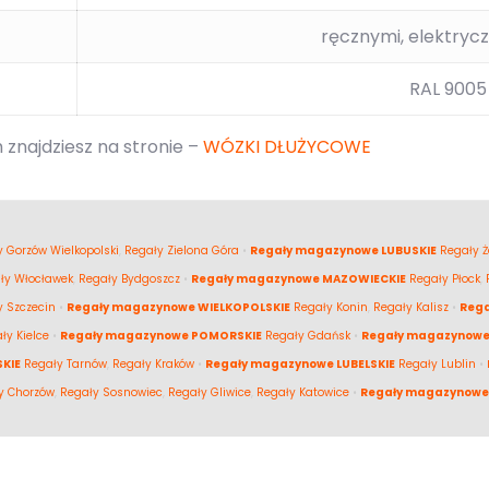
ręcznymi, elektryc
RAL 9005 
 znajdziesz na stronie –
WÓZKI DŁUŻYCOWE
 Gorzów Wielkopolski
,
Regały Zielona Góra
•
Regały magazynowe LUBUSKIE
Regały Ż
ły Włocławek
,
Regały Bydgoszcz
•
Regały magazynowe MAZOWIECKIE
Regały Płock
,
y Szczecin
•
Regały magazynowe WIELKOPOLSKIE
Regały Konin
,
Regały Kalisz
•
Reg
ły Kielce
•
Regały magazynowe POMORSKIE
Regały Gdańsk
•
Regały magazynowe
KIE
Regały Tarnów
,
Regały Kraków
•
Regały magazynowe LUBELSKIE
Regały Lublin
•
y Chorzów
,
Regały Sosnowiec
,
Regały Gliwice
,
Regały Katowice
•
Regały magazynowe