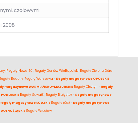
znymi, czołowymi
i 2008
ary
,
Regały Nowa Sól
,
Regały Gorzów Wielkopolski
,
Regały Zielona Góra
Regały Radom
,
Regały Warszawa
•
Regały magazynowe OPOLSKIE
ały magazynowe WARMIAŃSKO-MAZURSKIE
Regały Olsztyn
•
Regały
 PODLASKIE
Regały Suwałki
,
Regały Białystok
•
Regały magazynowe
Regały magazynowe ŁÓDZKIE
Regały Łódź
•
Regały magazynowe
 DOLNOŚLĄSKIE
Regały Wrocław