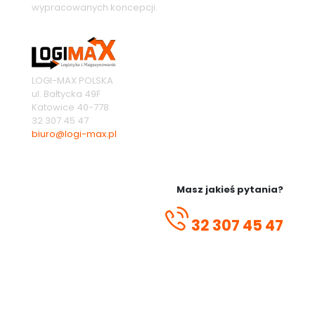
wypracowanych koncepcji.
LOGI-MAX POLSKA
ul. Bałtycka 49F
Katowice
40-778
32 307 45 47
biuro@logi-max.pl
Masz jakieś pytania?
32 307 45 47