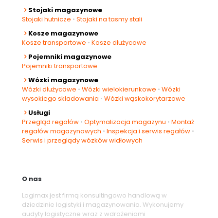
Stojaki magazynowe
Stojaki hutnicze
•
Stojaki na tasmy stali
Kosze magazynowe
Kosze transportowe
•
Kosze dłużycowe
Pojemniki magazynowe
Pojemniki transportowe
Wózki magazynowe
Wózki dłużycowe
•
Wózki wielokierunkowe
•
Wózki
wysokiego składowania
•
Wózki wąskokorytarzowe
Usługi
Przegląd regałów
•
Optymalizacja magazynu
•
Montaż
regałów magazynowych
•
Inspekcja i serwis regałów
•
Serwis i przeglądy wózków widłowych
O nas
Logimax jest firmą konsultingowo handlową w
dziedzinie logistyki i magazynowania. Wykonujemy
audyty logistyczne wraz z wdrożeniami