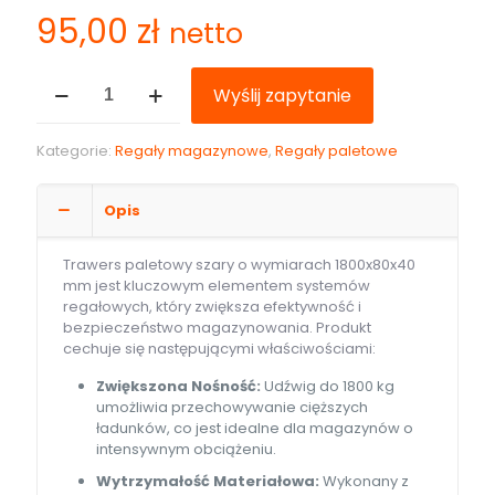
95,00
zł
netto
ilość
Wyślij zapytanie
Trawers
paletowy
L-
Kategorie:
Regały magazynowe
,
Regały paletowe
1800x80x40
szary,
nośność
Opis
1800
kg
Trawers paletowy szary o wymiarach 1800x80x40
mm jest kluczowym elementem systemów
regałowych, który zwiększa efektywność i
bezpieczeństwo magazynowania. Produkt
cechuje się następującymi właściwościami:
Zwiększona Nośność:
Udźwig do 1800 kg
umożliwia przechowywanie cięższych
ładunków, co jest idealne dla magazynów o
intensywnym obciążeniu.
Wytrzymałość Materiałowa:
Wykonany z