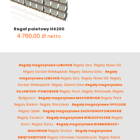
Regał paletowy H4200
4.760,00
zł
netto
Regały magazynowe LUBUSKIE
Regały Żary
,
Regały Nowa Sól
,
Regały Gorzów Wielkopolski
,
Regały Zielona Góra
•
Regały
magazynowe LUBUSKIE
Regały Żary
,
Regały Nowa Sól
,
Regały
Gorzów Wielkopolski
,
Regały Zielona Góra
Regały magazynowe
KUJAWSKO-POMORSKIE
Regały Toruń
,
Regały Włocławek
,
Regały
Bydgoszcz
•
Regały magazynowe MAZOWIECKIE
Regały Płock
,
Regały Radom
,
Regały Warszawa
•
Regały magazynowe OPOLSKIE
Regały Opole
•
Regały magazynowe ZACHODNIOPOMORSKIE
Regały Szczecin
•
Regały magazynowe WIELKOPOLSKIE
Regały
Konin
,
Regały Kalisz
•
Regały magazynowe WARMIAŃSKO-
MAZURSKIE
Regały Olsztyn
•
Regały magazynowe
ŚWIĘTOKRZYSKIE
Regały Ostrowiec Świętokrzyski
,
Regały Kielce
•