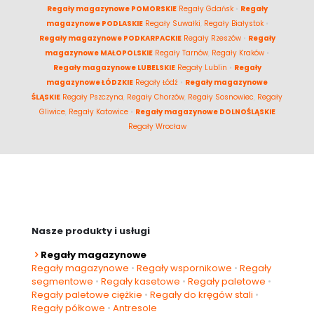
Regały magazynowe POMORSKIE
Regały Gdańsk
•
Regały
magazynowe PODLASKIE
Regały Suwałki
,
Regały Białystok
•
Regały magazynowe PODKARPACKIE
Regały Rzeszów
•
Regały
magazynowe MAŁOPOLSKIE
Regały Tarnów
,
Regały Kraków
•
Regały magazynowe LUBELSKIE
Regały Lublin
•
Regały
magazynowe ŁÓDZKIE
Regały Łódź
•
Regały magazynowe
ŚLĄSKIE
Regały Pszczyna
,
Regały Chorzów
,
Regały Sosnowiec
,
Regały
Gliwice
,
Regały Katowice
•
Regały magazynowe DOLNOŚLĄSKIE
Regały Wrocław
Nasze produkty i usługi
Regały magazynowe
Regały magazynowe
•
Regały wspornikowe
•
Regały
segmentowe
•
Regały kasetowe
•
Regały paletowe
•
Regały paletowe ciężkie
•
Regały do kręgów stali
•
Regały półkowe
•
Antresole