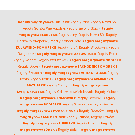
Regały magazynowe LUBUSKIE
Regały Żary
,
Regały Nowa Sól
,
Regały Gorzów Wielkopolski
,
Regały Zielona Góra
•
Regały
magazynowe LUBUSKIE
Regały Żary
,
Regały Nowa Sól
,
Regały
Gorzów Wielkopolski
,
Regały Zielona Góra
Regały magazynowe
KUJAWSKO-POMORSKIE
Regały Toruń
,
Regały Włocławek
,
Regały
Bydgoszcz
•
Regały magazynowe MAZOWIECKIE
Regały Płock
,
Regały Radom
,
Regały Warszawa
•
Regały magazynowe OPOLSKIE
Regały Opole
•
Regały magazynowe ZACHODNIOPOMORSKIE
Regały Szczecin
•
Regały magazynowe WIELKOPOLSKIE
Regały
Konin
,
Regały Kalisz
•
Regały magazynowe WARMIAŃSKO-
MAZURSKIE
Regały Olsztyn
•
Regały magazynowe
ŚWIĘTOKRZYSKIE
Regały Ostrowiec Świętokrzyski
,
Regały Kielce
•
Regały magazynowe POMORSKIE
Regały Gdańsk
•
Regały
magazynowe PODLASKIE
Regały Suwałki
,
Regały Białystok
•
Regały magazynowe PODKARPACKIE
Regały Rzeszów
•
Regały
magazynowe MAŁOPOLSKIE
Regały Tarnów
,
Regały Kraków
•
Regały magazynowe LUBELSKIE
Regały Lublin
•
Regały
magazynowe ŁÓDZKIE
Regały Łódź
•
Regały magazynowe