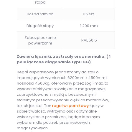
stopą
Liczba ramion
36 szt.
Długość stopy
1.200 mm
Zabezpieczenie
RAL 5015
powierzchni
Zawiera łączniki, zastrzały oraz normalia. ( 1
pole łączone diagonalnie typu GG)
Regał wspornikowy jednostronny do stali o
imponujących wymiarach 6200mm x 4500mm i
nośności 4500kg, oferowany przez Logi-max, to
wysoce efektywne rozwiązanie magazynowe,
zaprojektowane z myślą o bezpiecznym i
stabilnym przechowywaniu ciężkich materiałów,
takich jak stal. Ten
regał wspornikowy
łączy w
sobie trwałość, wytrzymałość i optymalne
wykorzystanie przestrzeni, będąc idealnym
wyborem dla potrzeb przemysłowych i
magazynowych.