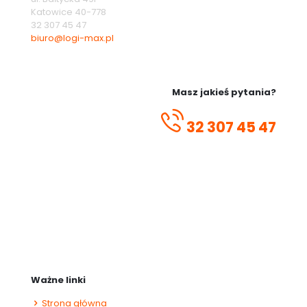
Katowice
40-778
32 307 45 47
biuro@logi-max.pl
Masz jakieś pytania?
32 307 45 47
Ważne linki
Strona główna