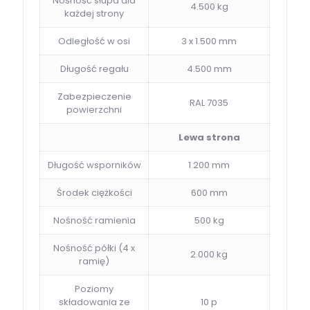
Nośność słupa dla
4.500 kg
każdej strony
Odległość w osi
3 x 1.500 mm
Długość regału
4.500 mm
Zabezpieczenie
RAL 7035
powierzchni
Lewa strona
Długość wsporników
1.200 mm
Środek ciężkości
600 mm
Nośność ramienia
500 kg
Nośność półki (4 x
2.000 kg
ramię)
Poziomy
składowania ze
10 p