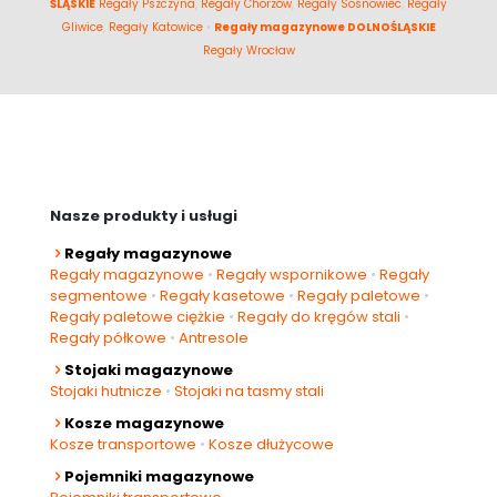
ŚLĄSKIE
Regały Pszczyna
,
Regały Chorzów
,
Regały Sosnowiec
,
Regały
Gliwice
,
Regały Katowice
•
Regały magazynowe DOLNOŚLĄSKIE
Regały Wrocław
Nasze produkty i usługi
Regały magazynowe
Regały magazynowe
•
Regały wspornikowe
•
Regały
segmentowe
•
Regały kasetowe
•
Regały paletowe
•
Regały paletowe ciężkie
•
Regały do kręgów stali
•
Regały półkowe
•
Antresole
Stojaki magazynowe
Stojaki hutnicze
•
Stojaki na tasmy stali
Kosze magazynowe
Kosze transportowe
•
Kosze dłużycowe
Pojemniki magazynowe