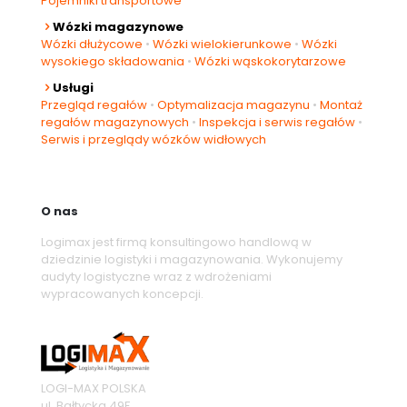
Pojemniki transportowe
Wózki magazynowe
Wózki dłużycowe
•
Wózki wielokierunkowe
•
Wózki
wysokiego składowania
•
Wózki wąskokorytarzowe
Usługi
Przegląd regałów
•
Optymalizacja magazynu
•
Montaż
regałów magazynowych
•
Inspekcja i serwis regałów
•
Serwis i przeglądy wózków widłowych
O nas
Logimax jest firmą konsultingowo handlową w
dziedzinie logistyki i magazynowania. Wykonujemy
audyty logistyczne wraz z wdrożeniami
wypracowanych koncepcji.
LOGI-MAX POLSKA
ul. Bałtycka 49F