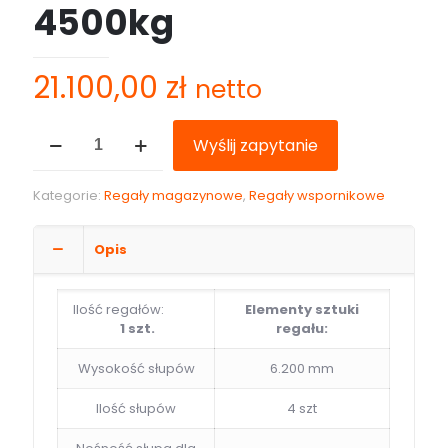
4500kg
21.100,00
zł
netto
ilość
Wyślij zapytanie
Regał
wspornikowy
jednostronny
Kategorie:
Regały magazynowe
,
Regały wspornikowe
do
stali
6200mm
Opis
4500mm
4500kg
Ilość regałów:
Elementy sztuki
1 szt.
regału:
Wysokość słupów
6.200 mm
Ilość słupów
4 szt