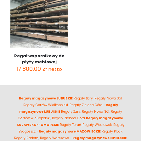
Regał wspornikowy do
płyty meblowej
17.800,00
zł
netto
Regały magazynowe LUBUSKIE
Regały Żary
,
Regały Nowa Sól
,
Regały Gorzów Wielkopolski
,
Regały Zielona Góra
•
Regały
magazynowe LUBUSKIE
Regały Żary
,
Regały Nowa Sól
,
Regały
Gorzów Wielkopolski
,
Regały Zielona Góra
Regały magazynowe
KUJAWSKO-POMORSKIE
Regały Toruń
,
Regały Włocławek
,
Regały
Bydgoszcz
•
Regały magazynowe MAZOWIECKIE
Regały Płock
,
Regały Radom
,
Regały Warszawa
•
Regały magazynowe OPOLSKIE