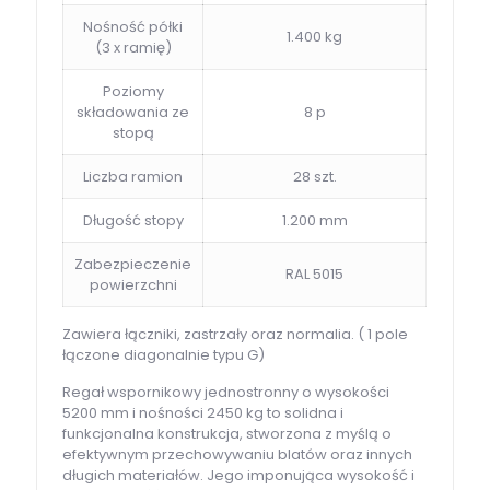
Nośność półki
1.400 kg
(3 x ramię)
Poziomy
składowania ze
8 p
stopą
Liczba ramion
28 szt.
Długość stopy
1.200 mm
Zabezpieczenie
RAL 5015
powierzchni
Zawiera łączniki, zastrzały oraz normalia. ( 1 pole
łączone diagonalnie typu G)
Regał wspornikowy jednostronny o wysokości
5200 mm i nośności 2450 kg to solidna i
funkcjonalna konstrukcja, stworzona z myślą o
efektywnym przechowywaniu blatów oraz innych
długich materiałów. Jego imponująca wysokość i