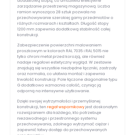
dodatkową stopą, co umożliwia efektywne
zarządzanie przestrzenią magazynową. Liczba
ramion wynosząca 28 sztuk pozwala na
przechowywanie szerokiej gamy przedmiotów o
różnych rozmiarach i kształtach. Długość stopy
1200 mm zapewnia dodatkową stabilność całej
konstrukcji.
Zabezpieczenie powierzchni malowaniem
proszkowym w kolorach RAL 7035 i RAL 5015 nie
tylko chroni metal przed korozją, ale również
nadaje regałowi estetyczny wygląd. W zestawie
znajdują się wszystkie niezbędne łączniki, zastrzały
oraz normalia, co ułatwia montaż i zapewnia
trwałość konstrukcji. Pole łączone diagonalnie typu
G dodatkowo wzmacnia całość, czyniąc ją
odporną na intensywne użytkowanie.
Dzięki swojej wytrzymałości i przemyślanej
konstrukcji, ten
regał wspornikowy
jest doskonałym
rozwiązaniem dla każdego, kto potrzebuje
niezawodnego i przestronnego systemu
przechowywania, zdolnego wytrzymać ciężar i
zapewnić łatwy dostęp do przechowywanych