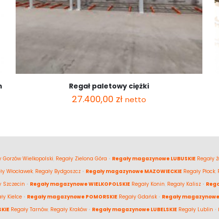
m
Regał paletowy ciężki
27.400,00
zł
netto
 Gorzów Wielkopolski
,
Regały Zielona Góra
•
Regały magazynowe LUBUSKIE
Regały Ż
ły Włocławek
,
Regały Bydgoszcz
•
Regały magazynowe MAZOWIECKIE
Regały Płock
,
y Szczecin
•
Regały magazynowe WIELKOPOLSKIE
Regały Konin
,
Regały Kalisz
•
Reg
ły Kielce
•
Regały magazynowe POMORSKIE
Regały Gdańsk
•
Regały magazynowe
KIE
Regały Tarnów
,
Regały Kraków
•
Regały magazynowe LUBELSKIE
Regały Lublin
•