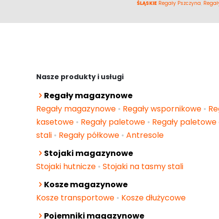
ŚLĄSKIE
Regały Pszczyna
,
Regał
Nasze produkty i usługi
Regały magazynowe
Regały magazynowe
•
Regały wspornikowe
•
Re
kasetowe
•
Regały paletowe
•
Regały paletowe 
stali
•
Regały półkowe
•
Antresole
Stojaki magazynowe
Stojaki hutnicze
•
Stojaki na tasmy stali
Kosze magazynowe
Kosze transportowe
•
Kosze dłużycowe
Pojemniki magazynowe