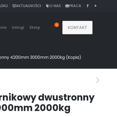
ADKU
AKTUALNOŚCI
O NAS
PRACA
0
KONTAKT
nia
Usługi
Sklep
ronny 4200mm 3000mm 2000kg (Kopia)
rnikowy dwustronny
000mm 2000kg