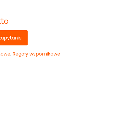
tto
 zapytanie
nowe
,
Regały wspornikowe