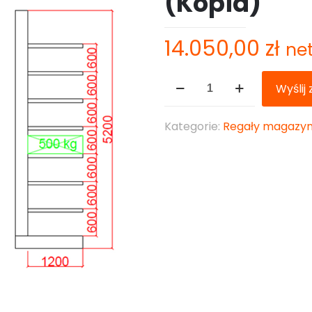
(Kopia)
14.050,00
zł
ne
ilość
Wyślij
Regał
wspornikowy
Kategorie:
Regały magazy
dwustronny
4200mm
3000mm
2000kg
(Kopia)