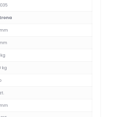
7035
trona
0 mm
 mm
 kg
0 kg
p
zt.
0 mm