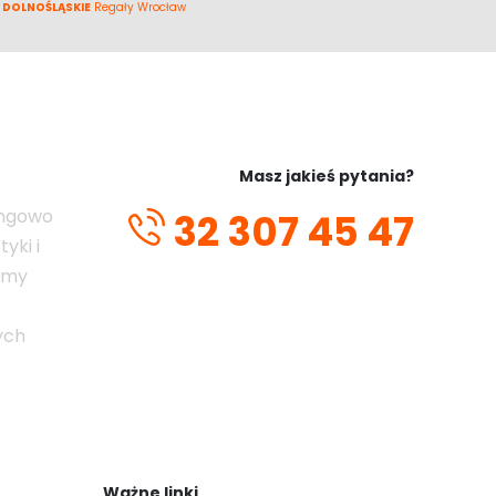
 DOLNOŚLĄSKIE
Regały Wrocław
Masz jakieś pytania?
ingowo
32 307 45 47
yki i
emy
ych
Ważne linki