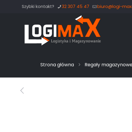
Szybki kontakt?
32 307 45 47
biuro@logi-max.
Strona główna
Regały magazynow