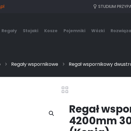
pl
STUDIUM PRZYP
Regały
Stojaki
Kosze
Pojemniki
Wózki
Rozwiąza
e
Regały wspornikowe
Regał wspornikowy dwust
Regał wspo
4200mm 3