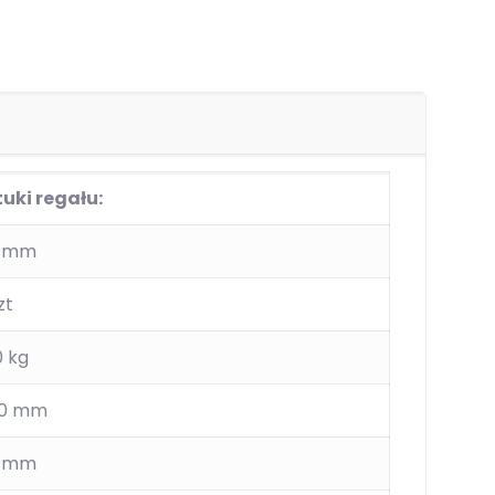
uki regału:
0 mm
zt
0 kg
500 mm
0 mm