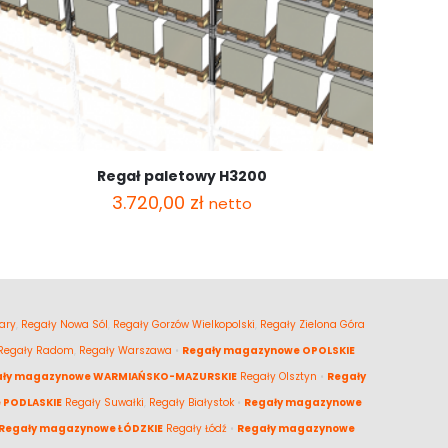
Regał paletowy H3200
3.720,00
zł
netto
ary
,
Regały Nowa Sól
,
Regały Gorzów Wielkopolski
,
Regały Zielona Góra
Regały Radom
,
Regały Warszawa
•
Regały magazynowe OPOLSKIE
ały magazynowe WARMIAŃSKO-MAZURSKIE
Regały Olsztyn
•
Regały
 PODLASKIE
Regały Suwałki
,
Regały Białystok
•
Regały magazynowe
Regały magazynowe ŁÓDZKIE
Regały Łódź
•
Regały magazynowe