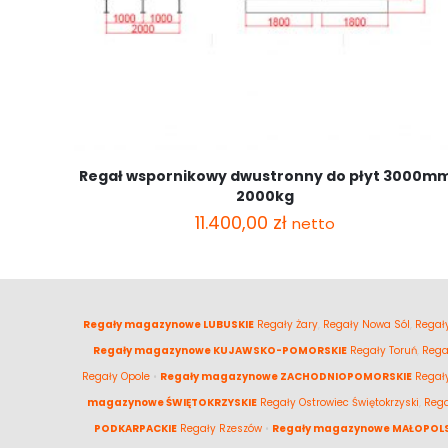
Regał wspornikowy dwustronny do płyt 3000m
2000kg
11.400,00
zł
netto
Regały magazynowe LUBUSKIE
Regały Żary
,
Regały Nowa Sól
,
Regały
Regały magazynowe KUJAWSKO-POMORSKIE
Regały Toruń
,
Rega
Regały Opole
•
Regały magazynowe ZACHODNIOPOMORSKIE
Regał
magazynowe ŚWIĘTOKRZYSKIE
Regały Ostrowiec Świętokrzyski
,
Rega
PODKARPACKIE
Regały Rzeszów
•
Regały magazynowe MAŁOPOLS