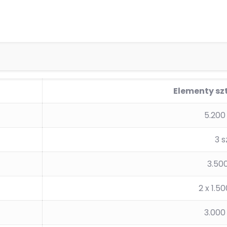
Elementy szt
5.20
3 s
3.50
2 x 1.
3.00