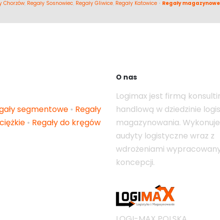
y Chorzów
,
Regały Sosnowiec
,
Regały Gliwice
,
Regały Katowice
•
Regały magazynowe
O nas
Logimax jest firmą konsult
gały segmentowe
•
Regały
handlową w dziedzinie logist
ciężkie
•
Regały do kręgów
magazynowania. Wykonuj
audyty logistyczne wraz z
wdrożeniami wypracowan
koncepcji.
LOGI-MAX POLSKA