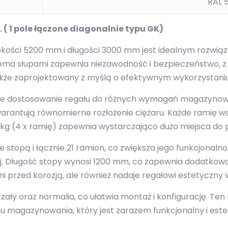
RAL 
. ( 1 pole łączone diagonalnie typu GK)
kości 5200 mm i długości 3000 mm jest idealnym rozwiąz
trzema słupami zapewnia niezawodność i bezpieczeństwo,
 także zaprojektowany z myślą o efektywnym wykorzystaniu
twe dostosowanie regału do różnych wymagań magazynowyc
arantują równomierne rozłożenie ciężaru. Każde ramię 
g (4 x ramię) zapewnia wystarczająco dużo miejsca do 
 stopą i łącznie 21 ramion, co zwiększa jego funkcjonaln
 Długość stopy wynosi 1200 mm, co zapewnia dodatkową 
oni przed korozją, ale również nadaje regałowi estetyczny 
rzały oraz normalia, co ułatwia montaż i konfigurację. Ten 
u magazynowania, który jest zarazem funkcjonalny i este