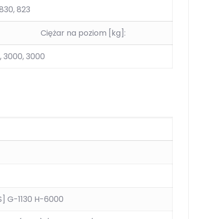
 830, 823
Ciężar na poziom [kg]:
, 3000, 3000
] G-1130 H-6000