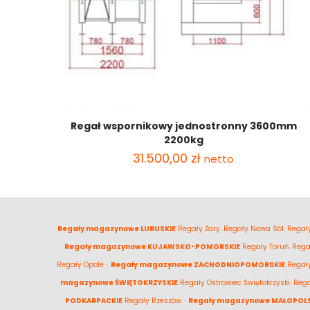
Regał wspornikowy jednostronny 3600mm
2200kg
31.500,00
zł
netto
Regały magazynowe LUBUSKIE
Regały Żary
,
Regały Nowa Sól
,
Regały
Regały magazynowe KUJAWSKO-POMORSKIE
Regały Toruń
,
Rega
Regały Opole
•
Regały magazynowe ZACHODNIOPOMORSKIE
Regał
magazynowe ŚWIĘTOKRZYSKIE
Regały Ostrowiec Świętokrzyski
,
Rega
PODKARPACKIE
Regały Rzeszów
•
Regały magazynowe MAŁOPOLS