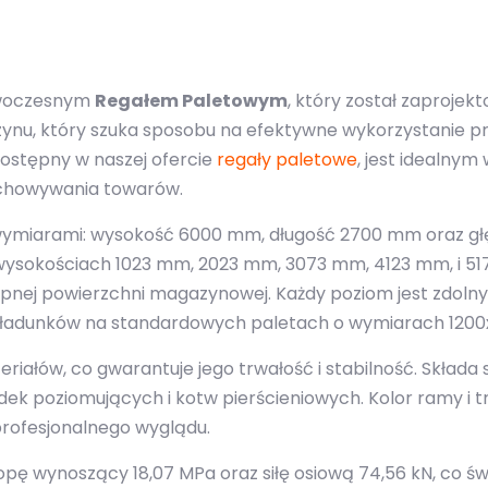
owoczesnym
Regałem Paletowym
, który został zaprojek
ynu, który szuka sposobu na efektywne wykorzystanie p
dostępny w naszej ofercie
regały paletowe
, jest idealny
echowywania towarów.
 wymiarami: wysokość 6000 mm, długość 2700 mm oraz głę
wysokościach 1023 mm, 2023 mm, 3073 mm, 4123 mm, i 51
pnej powierzchni magazynowej. Każdy poziom jest zdolny 
kich ładunków na standardowych paletach o wymiarach 12
teriałów, co gwarantuje jego trwałość i stabilność. Skła
dek poziomujących i kotw pierścieniowych. Kolor ramy i
 profesjonalnego wyglądu.
pę wynoszący 18,07 MPa oraz siłę osiową 74,56 kN, co świ