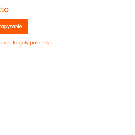
tto
 zapytanie
nowe
,
Regały paletowe