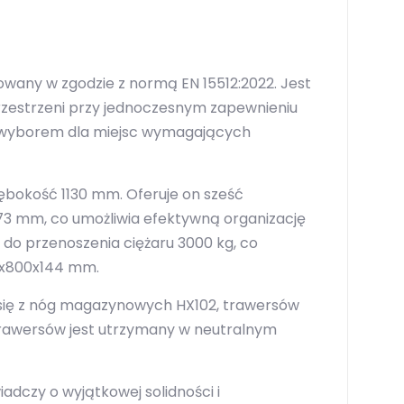
towany w zgodzie z normą EN 15512:2022. Jest
rzestrzeni przy jednoczesnym zapewnieniu
m wyborem dla miejsc wymagających
bokość 1130 mm. Oferuje on sześć
73 mm, co umożliwia efektywną organizację
do przenoszenia ciężaru 3000 kg, co
00x800x144 mm.
da się z nóg magazynowych HX102, trawersów
 trawersów jest utrzymany w neutralnym
adczy o wyjątkowej solidności i