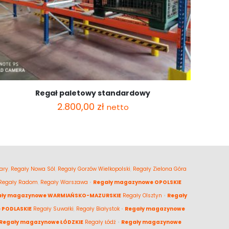
Regał paletowy standardowy
2.800,00
zł
netto
ary
,
Regały Nowa Sól
,
Regały Gorzów Wielkopolski
,
Regały Zielona Góra
Regały Radom
,
Regały Warszawa
•
Regały magazynowe OPOLSKIE
ały magazynowe WARMIAŃSKO-MAZURSKIE
Regały Olsztyn
•
Regały
 PODLASKIE
Regały Suwałki
,
Regały Białystok
•
Regały magazynowe
Regały magazynowe ŁÓDZKIE
Regały Łódź
•
Regały magazynowe