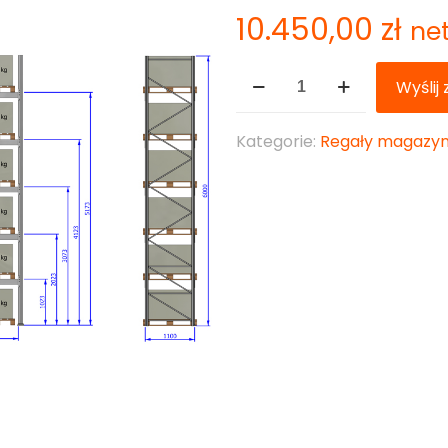
10.450,00
zł
ne
ilość
Wyślij
Regał
paletowy
Kategorie:
Regały magazy
HX
6000mm
2700mm
15000kg