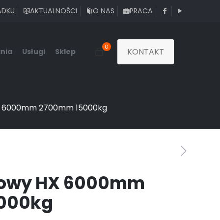
ADKU
AKTUALNOŚCI
O NAS
PRACA
0
KONTAKT
nia
Usługi
Sklep
HX 6000mm 2700mm 15000kg
towy HX 6000mm
000kg