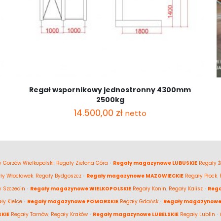
Regał wspornikowy jednostronny 4300mm
2500kg
14.500,00
zł
netto
 Gorzów Wielkopolski
,
Regały Zielona Góra
•
Regały magazynowe LUBUSKIE
Regały Ż
ły Włocławek
,
Regały Bydgoszcz
•
Regały magazynowe MAZOWIECKIE
Regały Płock
,
y Szczecin
•
Regały magazynowe WIELKOPOLSKIE
Regały Konin
,
Regały Kalisz
•
Reg
ły Kielce
•
Regały magazynowe POMORSKIE
Regały Gdańsk
•
Regały magazynowe
KIE
Regały Tarnów
,
Regały Kraków
•
Regały magazynowe LUBELSKIE
Regały Lublin
•