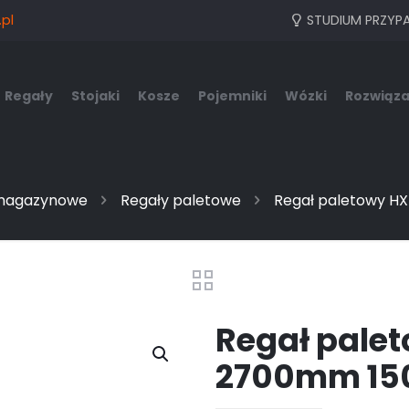
pl
STUDIUM PRZYP
Regały
Stojaki
Kosze
Pojemniki
Wózki
Rozwiąza
magazynowe
Regały paletowe
Regał paletowy 
Regał pale
2700mm 15