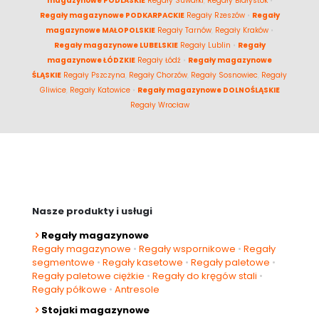
magazynowe PODLASKIE
Regały Suwałki
,
Regały Białystok
•
Regały magazynowe PODKARPACKIE
Regały Rzeszów
•
Regały
magazynowe MAŁOPOLSKIE
Regały Tarnów
,
Regały Kraków
•
Regały magazynowe LUBELSKIE
Regały Lublin
•
Regały
magazynowe ŁÓDZKIE
Regały Łódź
•
Regały magazynowe
ŚLĄSKIE
Regały Pszczyna
,
Regały Chorzów
,
Regały Sosnowiec
,
Regały
Gliwice
,
Regały Katowice
•
Regały magazynowe DOLNOŚLĄSKIE
Regały Wrocław
Nasze produkty i usługi
Regały magazynowe
Regały magazynowe
•
Regały wspornikowe
•
Regały
segmentowe
•
Regały kasetowe
•
Regały paletowe
•
Regały paletowe ciężkie
•
Regały do kręgów stali
•
Regały półkowe
•
Antresole
Stojaki magazynowe