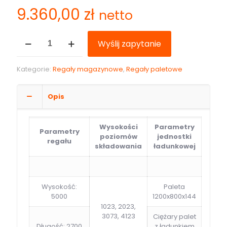
9.360,00
zł
netto
ilość
Wyślij zapytanie
Regał
paletowy
HX
Kategorie:
Regały magazynowe
,
Regały paletowe
5000mm
2700mm
15600kg
Opis
Wysokości
Parametry
Parametry
poziomów
jednostki
regału
składowania
ładunkowej
Wysokość:
Paleta
5000
1200x800x144
1023, 2023,
3073, 4123
Ciężary palet
Długość: 2700
z ładunkiem