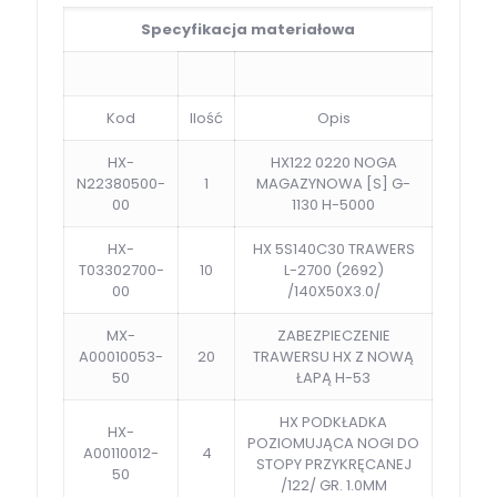
Specyfikacja materiałowa
Kod
Ilość
Opis
HX-
HX122 0220 NOGA
N22380500-
1
MAGAZYNOWA [S] G-
00
1130 H-5000
HX-
HX 5S140C30 TRAWERS
T03302700-
10
L-2700 (2692)
00
/140X50X3.0/
MX-
ZABEZPIECZENIE
A00010053-
20
TRAWERSU HX Z NOWĄ
50
ŁAPĄ H-53
HX PODKŁADKA
HX-
POZIOMUJĄCA NOGI DO
A00110012-
4
STOPY PRZYKRĘCANEJ
50
/122/ GR. 1.0MM