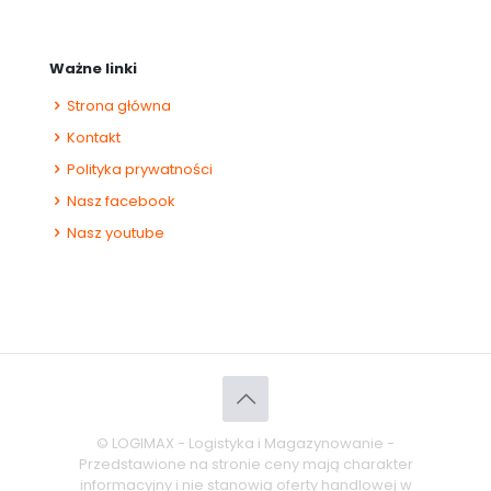
Ważne linki
Strona główna
Kontakt
Polityka prywatności
Nasz facebook
Nasz youtube
© LOGIMAX - Logistyka i Magazynowanie -
Przedstawione na stronie ceny mają charakter
informacyjny i nie stanowią oferty handlowej w