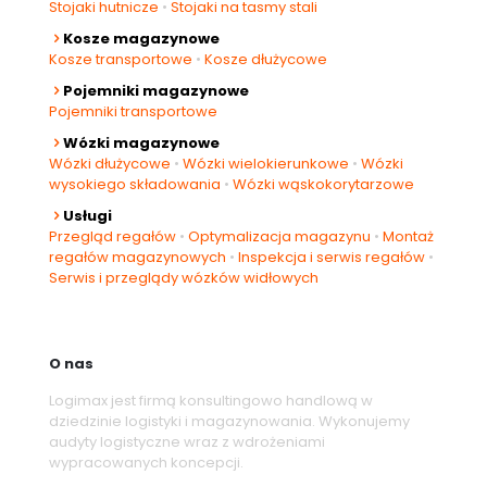
Stojaki hutnicze
•
Stojaki na tasmy stali
Kosze magazynowe
Kosze transportowe
•
Kosze dłużycowe
Pojemniki magazynowe
Pojemniki transportowe
Wózki magazynowe
Wózki dłużycowe
•
Wózki wielokierunkowe
•
Wózki
wysokiego składowania
•
Wózki wąskokorytarzowe
Usługi
Przegląd regałów
•
Optymalizacja magazynu
•
Montaż
regałów magazynowych
•
Inspekcja i serwis regałów
•
Serwis i przeglądy wózków widłowych
O nas
Logimax jest firmą konsultingowo handlową w
dziedzinie logistyki i magazynowania. Wykonujemy
audyty logistyczne wraz z wdrożeniami
wypracowanych koncepcji.