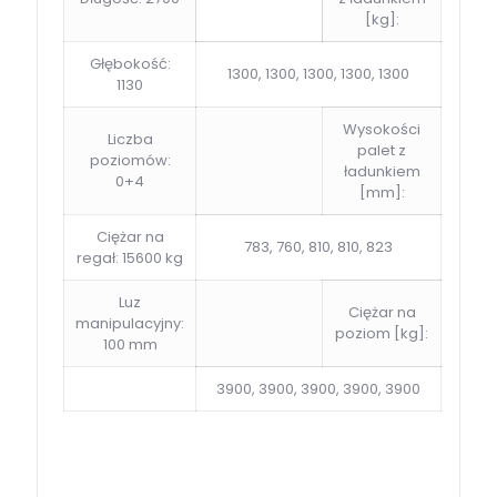
[kg]:
Głębokość:
1300, 1300, 1300, 1300, 1300
1130
Wysokości
Liczba
palet z
poziomów:
ładunkiem
0+4
[mm]:
Ciężar na
783, 760, 810, 810, 823
regał: 15600 kg
Luz
Ciężar na
manipulacyjny:
poziom [kg]:
100 mm
3900, 3900, 3900, 3900, 3900