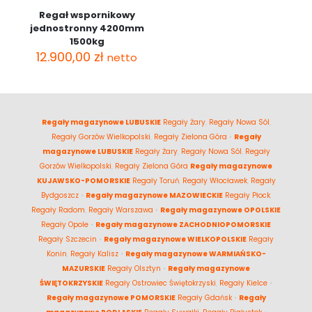
Regał wspornikowy
jednostronny 4200mm
1500kg
12.900,00
zł
netto
Regały magazynowe LUBUSKIE
Regały Żary
,
Regały Nowa Sól
,
Regały Gorzów Wielkopolski
,
Regały Zielona Góra
•
Regały
magazynowe LUBUSKIE
Regały Żary
,
Regały Nowa Sól
,
Regały
Gorzów Wielkopolski
,
Regały Zielona Góra
Regały magazynowe
KUJAWSKO-POMORSKIE
Regały Toruń
,
Regały Włocławek
,
Regały
Bydgoszcz
•
Regały magazynowe MAZOWIECKIE
Regały Płock
,
Regały Radom
,
Regały Warszawa
•
Regały magazynowe OPOLSKIE
Regały Opole
•
Regały magazynowe ZACHODNIOPOMORSKIE
Regały Szczecin
•
Regały magazynowe WIELKOPOLSKIE
Regały
Konin
,
Regały Kalisz
•
Regały magazynowe WARMIAŃSKO-
MAZURSKIE
Regały Olsztyn
•
Regały magazynowe
ŚWIĘTOKRZYSKIE
Regały Ostrowiec Świętokrzyski
,
Regały Kielce
•
Regały magazynowe POMORSKIE
Regały Gdańsk
•
Regały