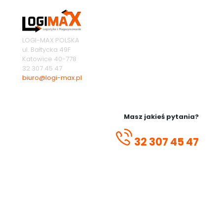
LOGI-MAX POLSKA
ul. Bałtycka 49F
Katowice
40-778
32 307 45 47
biuro@logi-max.pl
Masz jakieś pytania?
32 307 45 47