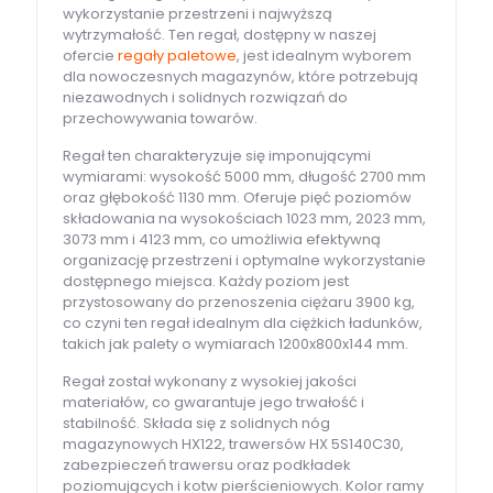
wykorzystanie przestrzeni i najwyższą
wytrzymałość. Ten regał, dostępny w naszej
ofercie
regały paletowe
, jest idealnym wyborem
dla nowoczesnych magazynów, które potrzebują
niezawodnych i solidnych rozwiązań do
przechowywania towarów.
Regał ten charakteryzuje się imponującymi
wymiarami: wysokość 5000 mm, długość 2700 mm
oraz głębokość 1130 mm. Oferuje pięć poziomów
składowania na wysokościach 1023 mm, 2023 mm,
3073 mm i 4123 mm, co umożliwia efektywną
organizację przestrzeni i optymalne wykorzystanie
dostępnego miejsca. Każdy poziom jest
przystosowany do przenoszenia ciężaru 3900 kg,
co czyni ten regał idealnym dla ciężkich ładunków,
takich jak palety o wymiarach 1200x800x144 mm.
Regał został wykonany z wysokiej jakości
materiałów, co gwarantuje jego trwałość i
stabilność. Składa się z solidnych nóg
magazynowych HX122, trawersów HX 5S140C30,
zabezpieczeń trawersu oraz podkładek
poziomujących i kotw pierścieniowych. Kolor ramy