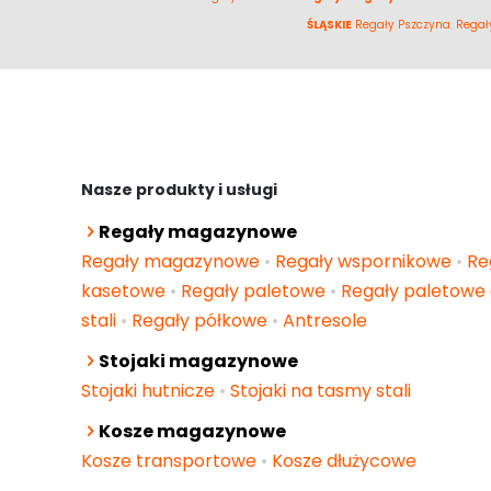
ŚLĄSKIE
Regały Pszczyna
,
Regał
Nasze produkty i usługi
Regały magazynowe
Regały magazynowe
•
Regały wspornikowe
•
Re
kasetowe
•
Regały paletowe
•
Regały paletowe 
stali
•
Regały półkowe
•
Antresole
Stojaki magazynowe
Stojaki hutnicze
•
Stojaki na tasmy stali
Kosze magazynowe
Kosze transportowe
•
Kosze dłużycowe