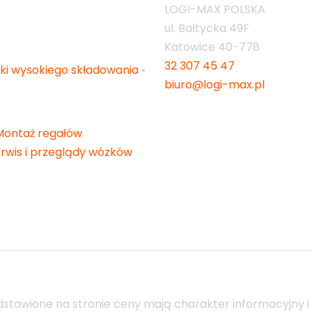
LOGI-MAX POLSKA
ul. Bałtycka 49F
Katowice
40-778
32 307 45 47
ki wysokiego składowania
•
biuro@logi-max.pl
Montaż regałów
rwis i przeglądy wózków
stawione na stronie ceny mają charakter informacyjny i 