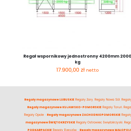
Regał wspornikowy jednostronny 4200mm 200
kg
17.900,00
zł
netto
Regały magazynowe LUBUSKIE
Regały Żary
,
Regały Nowa Sól
,
Regały
Regały magazynowe KUJAWSKO-POMORSKIE
Regały Toruń
,
Rega
Regały Opole
•
Regały magazynowe ZACHODNIOPOMORSKIE
Regał
magazynowe ŚWIĘTOKRZYSKIE
Regały Ostrowiec Świętokrzyski
,
Rega
PODKARPACKIE
Regały Rzeszów
•
Regały magazynowe MAŁOPOLS