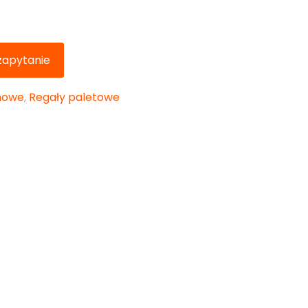
 zapytanie
nowe
,
Regały paletowe