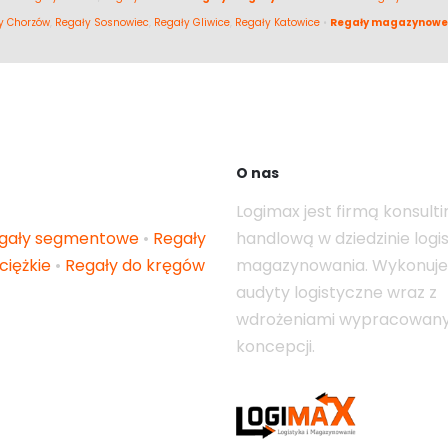
y Chorzów
,
Regały Sosnowiec
,
Regały Gliwice
,
Regały Katowice
•
Regały magazynowe
O nas
Logimax jest firmą konsult
gały segmentowe
•
Regały
handlową w dziedzinie logist
ciężkie
•
Regały do kręgów
magazynowania. Wykonuj
audyty logistyczne wraz z
wdrożeniami wypracowan
koncepcji.