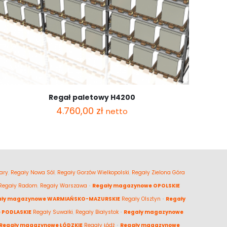
Regał paletowy H4200
4.760,00
zł
netto
ary
,
Regały Nowa Sól
,
Regały Gorzów Wielkopolski
,
Regały Zielona Góra
Regały Radom
,
Regały Warszawa
•
Regały magazynowe OPOLSKIE
ały magazynowe WARMIAŃSKO-MAZURSKIE
Regały Olsztyn
•
Regały
 PODLASKIE
Regały Suwałki
,
Regały Białystok
•
Regały magazynowe
Regały magazynowe ŁÓDZKIE
Regały Łódź
•
Regały magazynowe