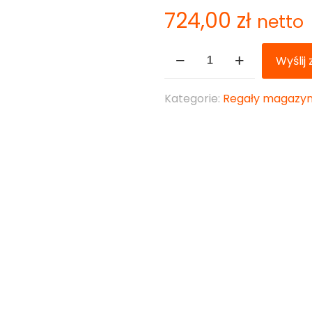
724,00
zł
netto
ilość
Wyślij
Rama
HX102
Kategorie:
Regały magazy
o
wysokości
6000
mm,
kolor
pomarańczowy