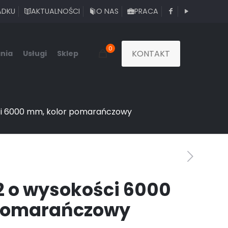
ADKU
AKTUALNOŚCI
O NAS
PRACA
0
KONTAKT
nia
Usługi
Sklep
i 6000 mm, kolor pomarańczowy
 o wysokości 6000
 pomarańczowy