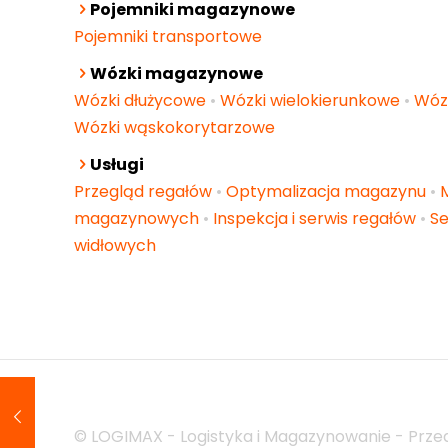
Pojemniki magazynowe
Pojemniki transportowe
Wózki magazynowe
Wózki dłużycowe
•
Wózki wielokierunkowe
•
Wóz
Wózki wąskokorytarzowe
Usługi
Przegląd regałów
•
Optymalizacja magazynu
•
magazynowych
•
Inspekcja i serwis regałów
•
Se
widłowych
© LOGIMAX - Logistyka i Magazynowanie - Przed