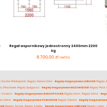
0
Regał wspornikowy jednostronny 2400mm 2200
kg
8.700,00
zł
netto
 Gorzów Wielkopolski
,
Regały Zielona Góra
•
Regały magazynowe LUBUSKIE
Regały Ż
ły Włocławek
,
Regały Bydgoszcz
•
Regały magazynowe MAZOWIECKIE
Regały Płock
,
y Szczecin
•
Regały magazynowe WIELKOPOLSKIE
Regały Konin
,
Regały Kalisz
•
Reg
ły Kielce
•
Regały magazynowe POMORSKIE
Regały Gdańsk
•
Regały magazynowe
KIE
Regały Tarnów
,
Regały Kraków
•
Regały magazynowe LUBELSKIE
Regały Lublin
•