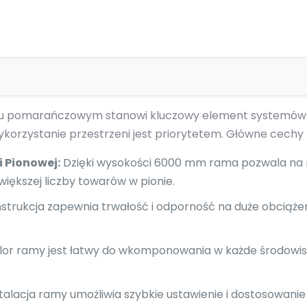
u pomarańczowym stanowi kluczowy element systemów r
orzystanie przestrzeni jest priorytetem. Główne cechy
 Pionowej:
Dzięki wysokości 6000 mm rama pozwala na m
iększej liczby towarów w pionie.
strukcja zapewnia trwałość i odporność na duże obciążen
r ramy jest łatwy do wkomponowania w każde środowis
nstalacja ramy umożliwia szybkie ustawienie i dostosowan