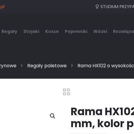
pl
STUDIUM PRZYP
Regały
Stojaki
Kosze
Pojemniki
Wózki
Rozwiąza
zynowe
Regały paletowe
Rama HX102 o wysokośc
Rama HX102
mm, kolor