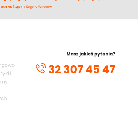
 DOLNOŚLĄSKIE
Regały Wrocław
Masz jakieś pytania?
ingowo
32 307 45 47
yki i
emy
ych