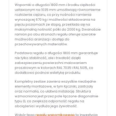
Wsporniki o długości 1800 mm i środku ciężkości
ustawionym na 1035 mm umożliwiają równomierne
rozłożenie ciężaru, co przy nośności ramienia
wynoszącej 670 kg i możliwości składowania na
pięciu poziomach ze stopą, przekłada się na
maksymalną nośność półki do 2000 kg. Dwanaście
ramion po obu stronach regału oferuje szerokie
możliwości aranżacji i dostęp do
przechowywanych materiałów.
Podstawa regału o długości 1800 mm gwarantuje
nie tylko stabilność, ale i trwałość dzięki
zabezpieczeniu powierzchni malowaniem
proszkowym w kolorach RAL 7035 i RAL 5015, co
dodatkowo podnosi estetykę produktu.
Kompletny zestaw zawiera wszystkie niezbędne
elementy montażowe, w tym łączniki, zastrzały
oraz normalia, co ułatwia instalację. Struktura
wzmocniona jest przez pole łączone diagonalnie
typu G, co zwiększa odporność regału na
obciążenia i wydłuża jego żywotność.
Wybór tego
regału wspornikowego
to inwestycja