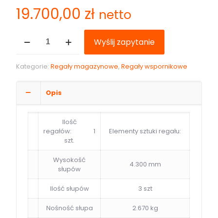
19.700,00
zł
netto
ilość
Wyślij zapytanie
Regał
wspornikowy
dwustronny
Kategorie:
Regały magazynowe
,
Regały wspornikowe
do
płyt
4300mm
Opis
2000kg
Ilość
regałów: 1
Elementy sztuki regału:
szt.
Wysokość
4.300 mm
słupów
Ilość słupów
3 szt
Nośność słupa
2.670 kg