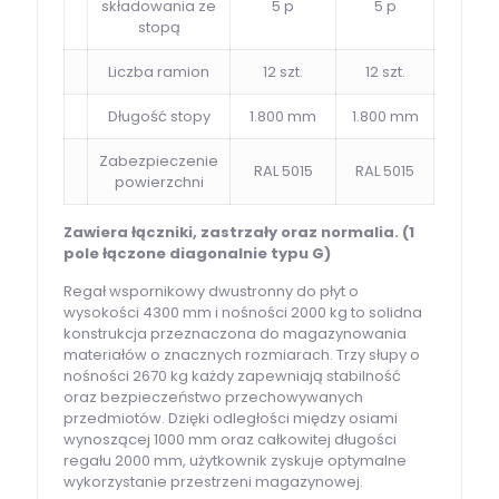
składowania ze
5 p
5 p
stopą
Liczba ramion
12 szt.
12 szt.
Długość stopy
1.800 mm
1.800 mm
Zabezpieczenie
RAL 5015
RAL 5015
powierzchni
Zawiera łączniki, zastrzały oraz normalia. (1
pole łączone diagonalnie typu G)
Regał wspornikowy dwustronny do płyt o
wysokości 4300 mm i nośności 2000 kg to solidna
konstrukcja przeznaczona do magazynowania
materiałów o znacznych rozmiarach. Trzy słupy o
nośności 2670 kg każdy zapewniają stabilność
oraz bezpieczeństwo przechowywanych
przedmiotów. Dzięki odległości między osiami
wynoszącej 1000 mm oraz całkowitej długości
regału 2000 mm, użytkownik zyskuje optymalne
wykorzystanie przestrzeni magazynowej.