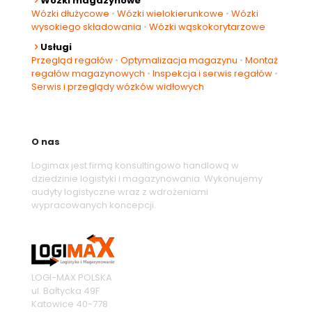
Wózki magazynowe
Wózki dłużycowe
•
Wózki wielokierunkowe
•
Wózki
wysokiego składowania
•
Wózki wąskokorytarzowe
Usługi
Przegląd regałów
•
Optymalizacja magazynu
•
Montaż
regałów magazynowych
•
Inspekcja i serwis regałów
•
Serwis i przeglądy wózków widłowych
O nas
Logimax jest firmą konsultingowo handlową w
dziedzinie logistyki i magazynowania. Wykonujemy
audyty logistyczne wraz z wdrożeniami
wypracowanych koncepcji.
LOGI-MAX POLSKA
ul. Bałtycka 49F
Katowice
40-778