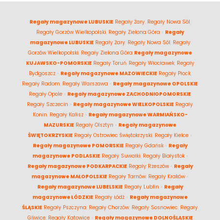
Regały magazynowe LUBUSKIE
Regały Żary
,
Regały Nowa Sól
,
Regały Gorzów Wielkopolski
,
Regały Zielona Góra
•
Regały
magazynowe LUBUSKIE
Regały Żary
,
Regały Nowa Sól
,
Regały
Gorzów Wielkopolski
,
Regały Zielona Góra
Regały magazynowe
KUJAWSKO-POMORSKIE
Regały Toruń
,
Regały Włocławek
,
Regały
Bydgoszcz
•
Regały magazynowe MAZOWIECKIE
Regały Płock
,
Regały Radom
,
Regały Warszawa
•
Regały magazynowe OPOLSKIE
Regały Opole
•
Regały magazynowe ZACHODNIOPOMORSKIE
Regały Szczecin
•
Regały magazynowe WIELKOPOLSKIE
Regały
Konin
,
Regały Kalisz
•
Regały magazynowe WARMIAŃSKO-
MAZURSKIE
Regały Olsztyn
•
Regały magazynowe
ŚWIĘTOKRZYSKIE
Regały Ostrowiec Świętokrzyski
,
Regały Kielce
•
Regały magazynowe POMORSKIE
Regały Gdańsk
•
Regały
magazynowe PODLASKIE
Regały Suwałki
,
Regały Białystok
•
Regały magazynowe PODKARPACKIE
Regały Rzeszów
•
Regały
magazynowe MAŁOPOLSKIE
Regały Tarnów
,
Regały Kraków
•
Regały magazynowe LUBELSKIE
Regały Lublin
•
Regały
magazynowe ŁÓDZKIE
Regały Łódź
•
Regały magazynowe
ŚLĄSKIE
Regały Pszczyna
,
Regały Chorzów
,
Regały Sosnowiec
,
Regały
Gliwice
,
Regały Katowice
•
Regały magazynowe DOLNOŚLĄSKIE