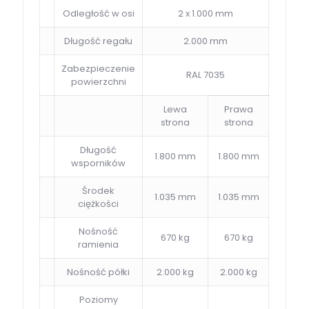
Odległość w osi
2 x 1.000 mm
Długość regału
2.000 mm
Zabezpieczenie
RAL 7035
powierzchni
Lewa
Prawa
strona
strona
Długość
1.800 mm
1.800 mm
wsporników
Środek
1.035 mm
1.035 mm
ciężkości
Nośność
670 kg
670 kg
ramienia
Nośność półki
2.000 kg
2.000 kg
Poziomy